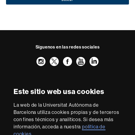
Síguenos en las redes sociales
Instagram
Twitter
Facebook
Youtube
LinkedIn
FFL
FFL
FFL
FFL
UAB
Reconocimiento internacional de la excelencia
HR
Este sitio web usa cookies
Excellence
in
Research
La web de la Universitat Autònoma de
-
Con la financiación de
Barcelona utiliza cookies propias y de terceros
Euraxess
con fines técnicos y analíticos. Si desea más
información, acceda a nuestra
política de
cookies
.