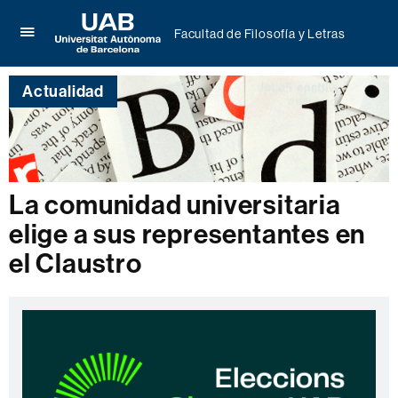
Facultad de Filosofía y Letras
Clica
UAB
aquí
Universitat
para
Actualidad
Autònoma
desplegar
de
el
Barcelona
menú
de
Facultad
de
La comunidad universitaria
Filosofía
y
elige a sus representantes en
Letras
el Claustro