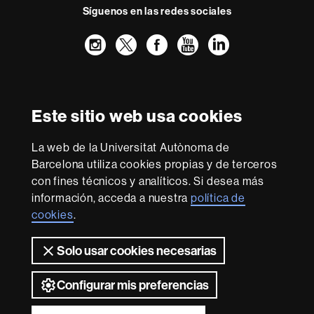
Síguenos en las redes sociales
Instagram
Twitter
Facebook
Youtube
LinkedIn
FFL
FFL
FFL
FFL
UAB
Reconocimiento internacional de la excelencia
HR
Este sitio web usa cookies
Excellence
in
La web de la Universitat Autònoma de
Research
Con la financiación de
-
Barcelona utiliza cookies propias y de terceros
Euraxess
con fines técnicos y analíticos. Si desea más
información, acceda a nuestra
política de
cookies
.
Sobre
esta
Solo usar cookies necesarias
web
Aviso legal
Protección de datos
Sobre el
web
Accesibilidad web
Mapa del web UAB
Configurar mis preferencias
2026 Universitat Autònoma de Barcelona