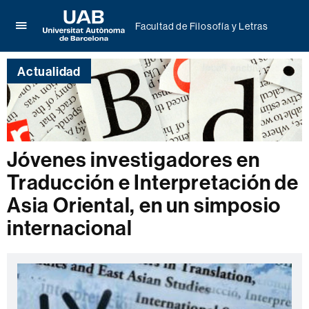
Facultad de Filosofía y Letras
Clica
UAB
aquí
Universitat
para
Actualidad
Autònoma
desplegar
de
el
Barcelona
menú
de
Facultad
de
Jóvenes investigadores en
Filosofía
Traducción e Interpretación de
y
Letras
Asia Oriental, en un simposio
internacional