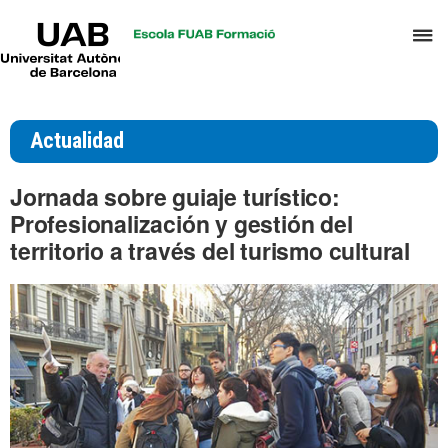
UAB
C
Universitat
Autònoma
a
de
p
Barcelona
d
Actualidad
el
m
Jornada sobre guiaje turístico:
d
Profesionalización y gestión del
T
territorio a través del turismo cultural
y
D
H