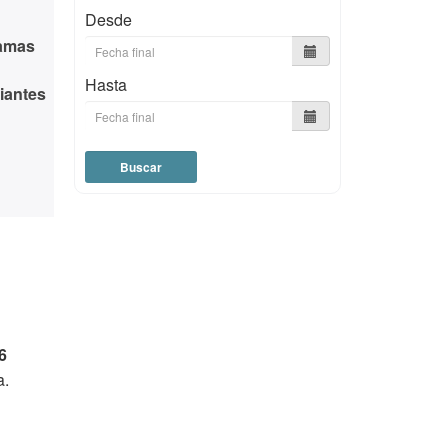
Desde
ramas
Hasta
iantes
Buscar
6
a.