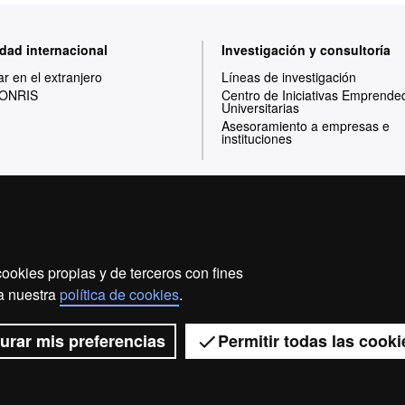
dad internacional
Investigación y consultoría
ar en el extranjero
Líneas de investigación
ONRIS
Centro de Iniciativas Emprende
Universitarias
Asesoramiento a empresas e
instituciones
Inicio
Aviso legal
Política de privacidad
ookies propias y de terceros con fines
Somos una universidad líder que imparte una docencia d
 a nuestra
política de cookies
.
flexible, adecuada a las necesidades de la sociedad y 
conocimiento. La UAB es reconocida internacionalmente
investigaci
urar mis preferencias
Permitir todas las cooki
llence
2026 Universitat Autòno