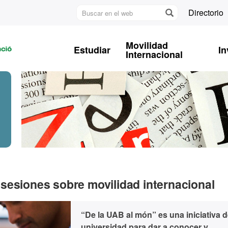
Buscar
Directorio
en
U
el
A
web
Movilidad
Estudiar
In
B
Internacional
sesiones sobre movilidad internacional
“De la UAB al món” es una iniciativa d
universidad para dar a conocer y