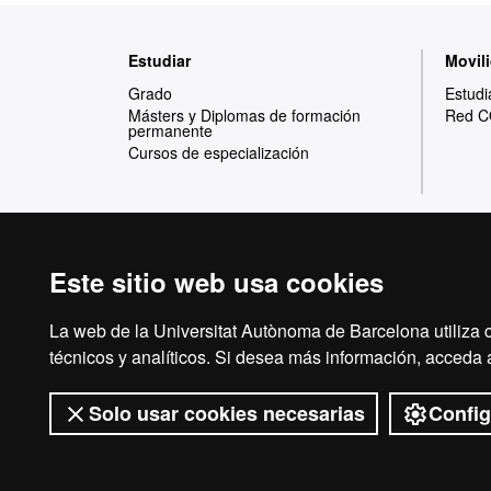
Mapa
Estudiar
Movili
web
Grado
Estudi
Másters y Diplomas de formación
Red C
permanente
Cursos de especialización
Este sitio web usa cookies
Reconocimiento internacional de la excelencia
HR
La web de la Universitat Autònoma de Barcelona utiliza c
técnicos y analíticos. Si desea más información, acceda
Solo usar cookies necesarias
Config
Exce