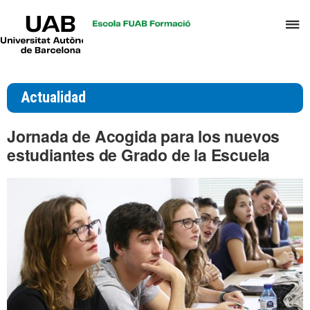
UAB
C
Universitat
Autònoma
a
de
p
Barcelona
d
Actualidad
el
m
Jornada de Acogida para los nuevos
d
estudiantes de Grado de la Escuela
T
y
D
H