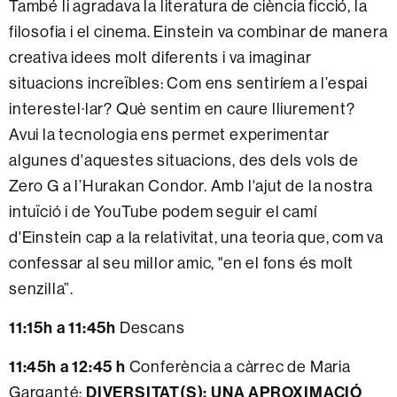
També li agradava la literatura de ciència ficció, la
filosofia i el cinema. Einstein va combinar de manera
creativa idees molt diferents i va imaginar
situacions increïbles: Com ens sentiríem a l’espai
interestel·lar? Què sentim en caure lliurement?
Avui la tecnologia ens permet experimentar
algunes d'aquestes situacions, des dels vols de
Zero G a l’Hurakan Condor. Amb l'ajut de la nostra
intuïció i de YouTube podem seguir el camí
d'Einstein cap a la relativitat, una teoria que, com va
confessar al seu millor amic, "en el fons és molt
senzilla”.
11:15h a 11:45h
Descans
11:45h a 12:45 h
Conferència a càrrec de Maria
DIVERSITAT(S): UNA APROXIMACIÓ
Garganté: