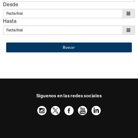
Desde
Hasta
Buscar
Síguenos en las redes sociales
Instagram
Twitter
Facebook
Youtube
LinkedIn
FFL
FFL
FFL
FFL
UAB
Reconocimiento internacional de la excelencia
HR