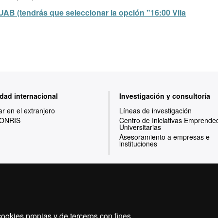
 UAB (tendrás que seleccionar la opción "16:00 Vila
dad internacional
Investigación y consultoría
ar en el extranjero
Líneas de investigación
ONRIS
Centro de Iniciativas Emprende
Universitarias
Asesoramiento a empresas e
instituciones
Inicio
Aviso legal
Política de privacidad
ookies propias y de terceros con fines
Somos una universidad líder que imparte una docencia d