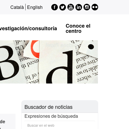
Facebook
Twitter
Youtube
LinkedIn
Instagram
Flickr
Català
English
EPSI
EPSI
EPSI
EPSI
EPSI
Conoce el
vestigación/consultoría
centro
Buscador de noticias
Expresiones de búsqueda
 de
o