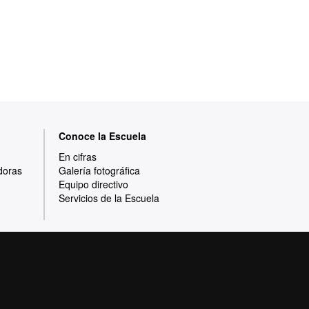
Conoce la Escuela
En cifras
doras
Galería fotográfica
Equipo directivo
Servicios de la Escuela
Protección de datos
Sobre la web
e calidad, diversificada, multidisciplinaria y