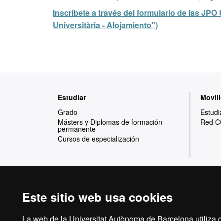
Inscríbete a través del formulario de las JPO
Universitària - Alojamiento")
Mapa
Estudiar
Movili
web
Grado
Estudi
Másters y Diplomas de formación
Red C
permanente
Cursos de especialización
Este sitio web usa cookies
Reconocimiento internacional de la excelencia
La web de la Universitat Autònoma de Barcelona utiliza c