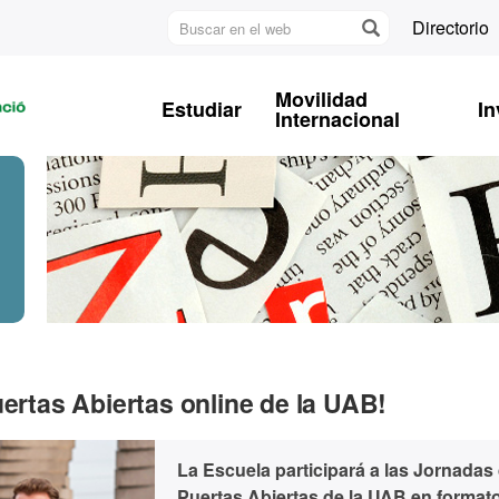
Buscar
Directorio
en
U
el
A
web
Movilidad
Estudiar
In
B
Internacional
uertas Abiertas online de la UAB!
La Escuela participará a las Jornadas
Puertas Abiertas de la UAB en format