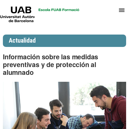
UAB
C
Universitat
Autònoma
a
de
p
Barcelona
d
Actualidad
el
m
Información sobre las medidas
d
preventivas y de protección al
P
alumnado
y
S
I