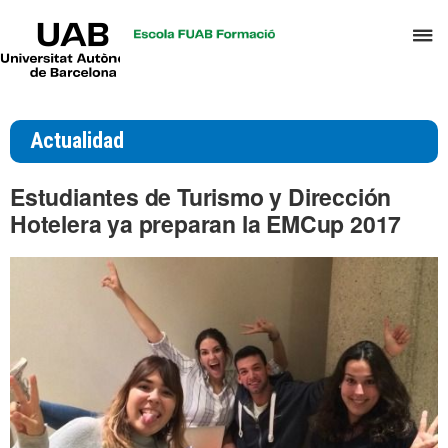
UAB
C
Universitat
Autònoma
a
de
p
Barcelona
d
Actualidad
el
m
Estudiantes de Turismo y Dirección
d
Hotelera ya preparan la EMCup 2017
T
y
D
H