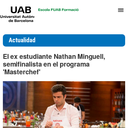
UAB
C
Universitat
Autònoma
a
de
p
Barcelona
d
Actualidad
el
m
El ex estudiante Nathan Minguell,
d
semifinalista en el programa
T
'Masterchef'
y
D
H