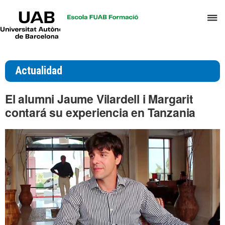
UAB
C
Universitat
Autònoma
a
de
p
Barcelona
d
Actualidad
el
m
El alumni Jaume Vilardell i Margarit
d
contará su experiencia en Tanzania
T
y
D
H