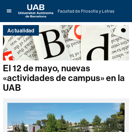
Facultad de Filosofía y Letras
Clica
UAB
aquí
Universitat
para
Actualidad
Autònoma
desplegar
de
el
Barcelona
menú
de
Facultad
de
El 12 de mayo, nuevas
Filosofía
«actividades de campus» en la
y
Letras
UAB