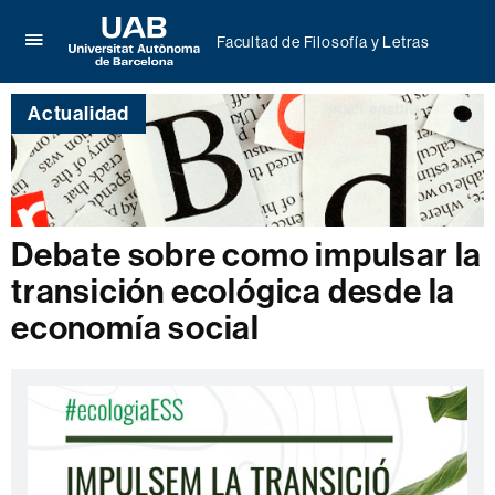
Facultad de Filosofía y Letras
Clica
UAB
aquí
Universitat
para
Actualidad
Autònoma
desplegar
de
el
Barcelona
menú
de
Facultad
de
Debate sobre como impulsar la
Filosofía
y
transición ecológica desde la
Letras
economía social