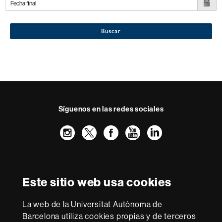
Buscar
Síguenos en las redes sociales
Instagram
Twitter
Facebook
Youtube
LinkedIn
FFL
FFL
FFL
FFL
UAB
Reconocimiento internacional de la excelencia
HR
Este sitio web usa cookies
Excellence
in
Research
La web de la Universitat Autònoma de
-
Con la financiación de
Barcelona utiliza cookies propias y de terceros