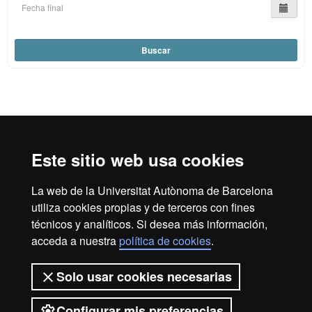
Buscar
Reconocimiento internacional de la excelencia
HR
Este sitio web usa cookies
La web de la Universitat Autònoma de Barcelona
Excell
utiliza cookies propias y de terceros con fines
Inicio
Aviso legal
Política de privacidad
técnicos y analíticos. Si desea más información,
Protección de datos
Sobre la web
acceda a nuestra
política de cookies
.
in
Somos una universidad líder que imparte una docencia de
Solo usar cookies necesarias
calidad, diversificada, multidisciplinaria y flexible, adecuada
a las necesidades de la sociedad y adaptada a los nuevos
modelos de la Europa del conocimiento. La UAB es
Configurar mis preferencias