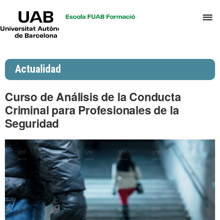
UAB
C
Universitat
Autònoma
a
de
p
Barcelona
d
Actualidad
el
m
Curso de Análisis de la Conducta
d
Criminal para Profesionales de la
P
Seguridad
y
S
I