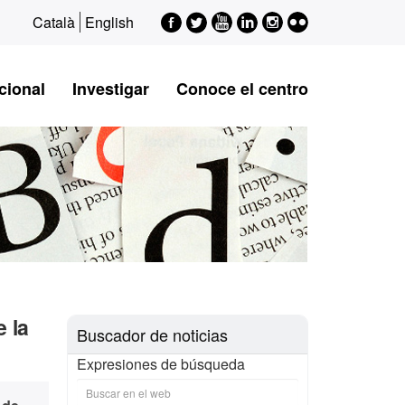
Facebook
Twitter
Youtube
LinkedIn
Instagram
Flickr
Català
English
cional
Investigar
Conoce el centro
 la
Buscador de noticias
Expresiones de búsqueda