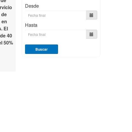
 de
Desde
rvicio
 de
n en
Hasta
. El
 de 40
el 50%
Buscar