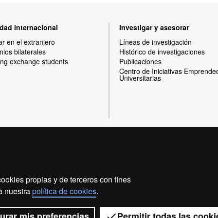
dad internacional
Investigar y asesorar
ar en el extranjero
Líneas de investigación
ios bilaterales
Histórico de investigaciones
ng exchange students
Publicaciones
Centro de Iniciativas Emprende
Universitarias
Inicio
Aviso legal
Política de privacidad
ookies propias y de terceros con fines
Somos una universidad líder que imparte una docencia d
 a nuestra
política de cookies
.
flexible, adecuada a las necesidades de la sociedad y 
conocimiento. La UAB es reconocida internacionalmente
investigaci
urar mis preferencias
Permitir todas las cooki