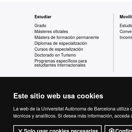
Mapa
Estudiar
Movili
web
Grado
Estudi
Másteres oficiales
Conven
Másters de formación permanente
Incomi
Diplomas de especialización
Cursos de especialización
Doctorado en Turismo
Programas específicos para
estudiantes internacionales
Este sitio web usa cookies
Reconocimiento internacional de la excelencia
HR
La web de la Universitat Autònoma de Barcelona utiliza c
técnicos y analíticos. Si desea más información, acceda
Solo usar cookies necesarias
Config