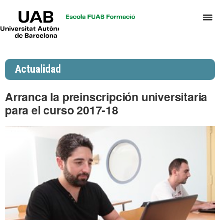
UAB
C
Universitat
Autònoma
a
de
p
Barcelona
d
Actualidad
el
m
Arranca la preinscripción universitaria
d
para el curso 2017-18
P
y
S
I