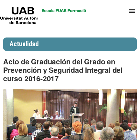
UAB
C
Universitat
Autònoma
a
de
p
Barcelona
d
Actualidad
el
m
Acto de Graduación del Grado en
d
Prevención y Seguridad Integral del
P
curso 2016-2017
y
S
I