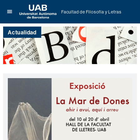
Facultad de Filosofía y Letras
Clica
UAB
aquí
Universitat
para
Actualidad
Autònoma
desplegar
de
el
Barcelona
menú
de
Facultad
de
Filosofía
y
Letras