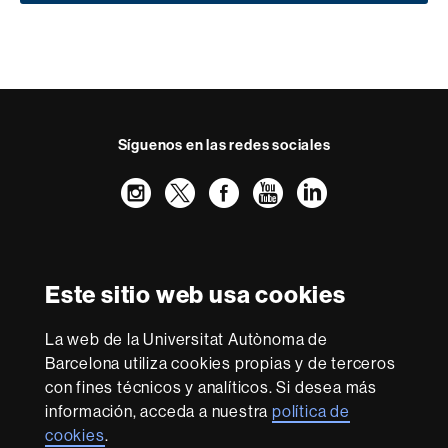
Síguenos en las redes sociales
Instagram
Twitter
Facebook
Youtube
LinkedIn
FFL
FFL
FFL
FFL
UAB
Reconocimiento internacional de la excelencia
HR
Este sitio web usa cookies
Excellence
in
La web de la Universitat Autònoma de
Research
Con la financiación de
-
Barcelona utiliza cookies propias y de terceros
Euraxess
con fines técnicos y analíticos. Si desea más
información, acceda a nuestra
política de
cookies
.
Sobre