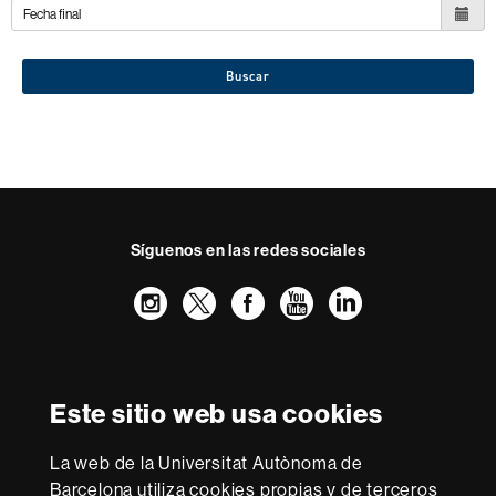
Buscar
Síguenos en las redes sociales
Instagram
Twitter
Facebook
Youtube
LinkedIn
FFL
FFL
FFL
FFL
UAB
Reconocimiento internacional de la excelencia
HR
Este sitio web usa cookies
Excellence
in
Research
La web de la Universitat Autònoma de
-
Con la financiación de
Barcelona utiliza cookies propias y de terceros