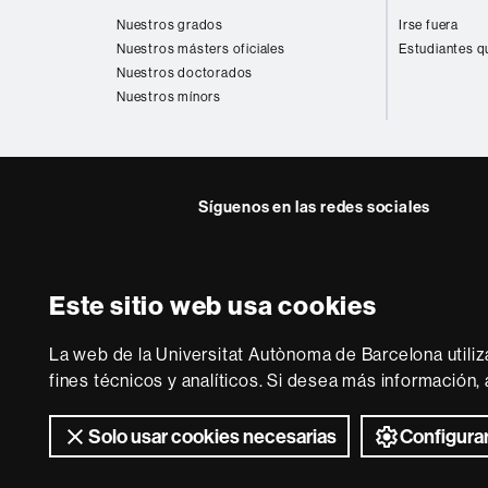
web
Nuestros grados
Irse fuera
Nuestros másters oficiales
Estudiantes q
Nuestros doctorados
Nuestros mínors
Síguenos en las redes sociales
Instagram
Twitter
Facebook
Youtub
Lin
FFL
FFL
FFL
FFL
UA
Este sitio web usa cookies
Sobre
esta
La web de la Universitat Autònoma de Barcelona utiliz
web
Aviso legal
P
fines técnicos y analíticos. Si desea más información
Solo usar cookies necesarias
Configurar