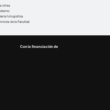
s cifras
bierno
lería fotográfica
rvicios de la Facultad
Con la financiación de
 del web UAB