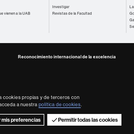
Investigar
La
ue vienen a la UAB
Revistas de la Facultad
Go
Ga
Se
Reconocimiento internacional de la excelencia
HR
e
kedIn
Excellence
B
in
Research
-
a cookies propias y de terceros con
Euraxess
rotección de datos
Sobre el web
Accesibilidad web
Mapa
, acceda a nuestra
política de cookies
.
2026 Universitat Autònoma de Barcelona
 mis preferencias
Permitir todas las cookies