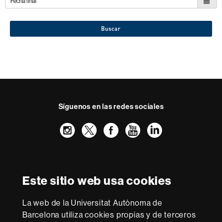
Buscar
Síguenos en las redes sociales
Instagram
Twitter
Facebook
Youtube
LinkedIn
FFL
FFL
FFL
FFL
UAB
Reconocimiento internacional de la excelencia
HR
Este sitio web usa cookies
Excellence
in
La web de la Universitat Autònoma de
Research
Con la financiación de
-
Barcelona utiliza cookies propias y de terceros