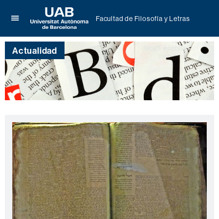
Facultad de Filosofía y Letras
Clica
UAB
aquí
Universitat
para
Actualidad
Autònoma
desplegar
de
el
Barcelona
menú
de
Facultad
de
Filosofía
y
Letras