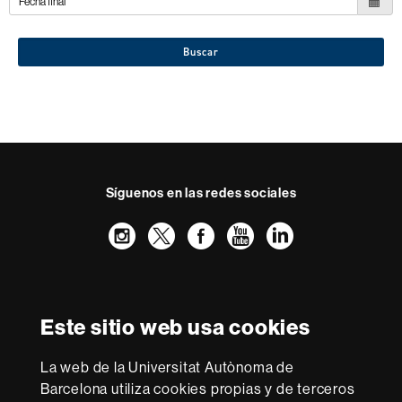
Buscar
Síguenos en las redes sociales
Instagram
Twitter
Facebook
Youtube
LinkedIn
FFL
FFL
FFL
FFL
UAB
Reconocimiento internacional de la excelencia
HR
Este sitio web usa cookies
Excellence
in
La web de la Universitat Autònoma de
Research
Con la financiación de
-
Barcelona utiliza cookies propias y de terceros