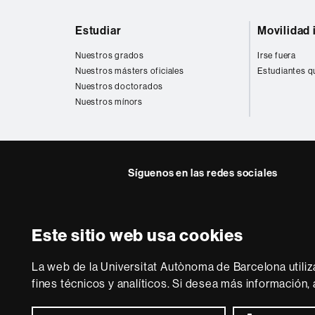
Mapa
Estudiar
Movilidad 
web
Nuestros grados
Irse fuera
Nuestros másters oficiales
Estudiantes q
Nuestros doctorados
Nuestros mínors
Síguenos en las redes sociales
Instagram
Twitter
Facebook
Youtub
Lin
FFL
FFL
FFL
FFL
UA
Este sitio web usa cookies
Sobre
esta
La web de la Universitat Autònoma de Barcelona utiliz
web
Aviso legal
P
fines técnicos y analíticos. Si desea más información