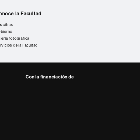
onoce la Facultad
s cifras
bierno
lería fotográfica
rvicios de la Facultad
Con la financiación de
 del web UAB