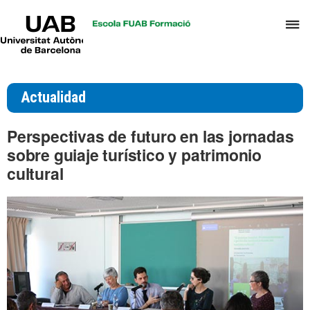
UAB
C
Universitat
Autònoma
a
de
p
Barcelona
d
Actualidad
el
m
Perspectivas de futuro en las jornadas
d
sobre guiaje turístico y patrimonio
T
cultural
y
D
H