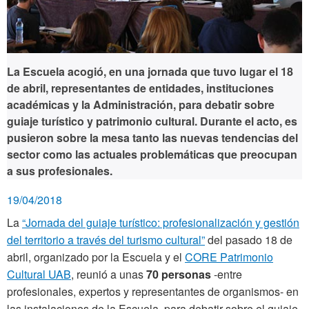
La Escuela acogió, en una jornada que tuvo lugar el 18
de abril, representantes de entidades, instituciones
académicas y la Administración, para debatir sobre
guiaje turístico y patrimonio cultural. Durante el acto, es
pusieron sobre la mesa tanto las nuevas tendencias del
sector como las actuales problemáticas que preocupan
a sus profesionales.
19/04/2018
La
“Jornada del guiaje turístico: profesionalización y gestión
del territorio a través del turismo cultural”
del pasado 18 de
abril, organizado por la Escuela y el
CORE Patrimonio
Cultural UAB
, reunió a unas
70 personas
-entre
profesionales, expertos y representantes de organismos- en
las instalaciones de la Escuela, para debatir sobre el guiaje