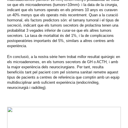
se que els microadenomes (tumors<10mm)- i la data de la cirurgia,
indicant que els tumors operats en els primers 10 anys es curaven
un 40% menys que els operats més recentment. Quan a la curació
hormonal, els factors predictors són: el tamany tumoral i el tipus de
secreció, indicant que els tumors secretors de prolactina tenen una
probabilitat 3 vegades inferior de curar-se que els altres tumors
secretors. La tasa de mortalitat és del 1%, i la de complicacions
postoperatòries importants del 5%, similars a altres centres amb
experiència.
En conclusió, a la nostra sèrie hem trobat millor resultat quirúrgic en
els microadenomes, en els tumors secretors de GH o ACTH, i amb
la major experiència dels neurocirurgians. Per tant, resulta
beneficiós tant pel pacient com pel sistema sanitari remetre aquest
tipus de pacients a centres de referència que comptin amb un equip
multidisciplinar amb suficient experiència (endocrinòleg,
neurocirurgià i radiòleg).