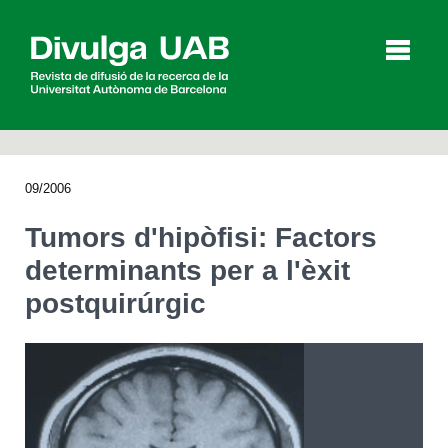
p
a
l
09/2006
Articles
Entrevistes
Vídeos
Tumors d'hipòfisi: Factors
determinants per a l'èxit
postquirúrgic
Agenda
English
Español
CERCAR