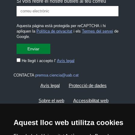
Si vols rebre el nostre butlletí al teu correu
Aquesta pàgina està protegida per reCAPTCHA i hi
apliquen la
Política de privacitat
i els
Termes del servei
de
Google.
He llegit i accepto l'
Avís legal
CONTACTA
premsa.ciencia@uab.cat
Avís legal
Protecció de dades
Sobre el web
Accessibilitat web
Mapa del web UAB
Aquest lloc web utilitza cookies