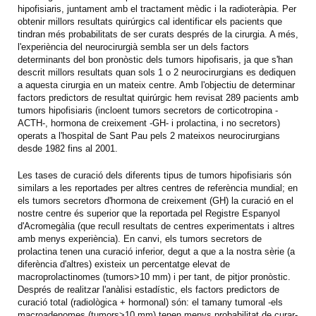
hipofisiaris, juntament amb el tractament mèdic i la radioteràpia. Per
obtenir millors resultats quirúrgics cal identificar els pacients que
tindran més probabilitats de ser curats després de la cirurgia. A més,
l'experiència del neurocirurgià sembla ser un dels factors
determinants del bon pronòstic dels tumors hipofisaris, ja que s'han
descrit millors resultats quan sols 1 o 2 neurocirurgians es dediquen
a aquesta cirurgia en un mateix centre. Amb l'objectiu de determinar
factors predictors de resultat quirúrgic hem revisat 289 pacients amb
tumors hipofisiaris (incloent tumors secretors de corticotropina -
ACTH-, hormona de creixement -GH- i prolactina, i no secretors)
operats a l'hospital de Sant Pau pels 2 mateixos neurocirurgians
desde 1982 fins al 2001.
Les tases de curació dels diferents tipus de tumors hipofisiaris són
similars a les reportades per altres centres de referència mundial; en
els tumors secretors d'hormona de creixement (GH) la curació en el
nostre centre és superior que la reportada pel Registre Espanyol
d'Acromegàlia (que recull resultats de centres experimentats i altres
amb menys experiència). En canvi, els tumors secretors de
prolactina tenen una curació inferior, degut a que a la nostra sèrie (a
diferència d'altres) existeix un percentatge elevat de
macroprolactinomes (tumors>10 mm) i per tant, de pitjor pronòstic.
Després de realitzar l'anàlisi estadístic, els factors predictors de
curació total (radiològica + hormonal) són: el tamany tumoral -els
macroadenomes (tumors>10 mm) tenen menys probabilitat de curar-