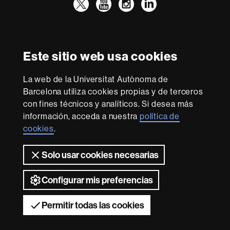
Twitter
YouTube
Instagram
LinkedIn
Facultad
UAB
Reconocimiento internacional de la excelencia
Derecho
HR
Este sitio web usa cookies
Excellence
in
La web de la Universitat Autònoma de
Research
Con la financiación de
-
Barcelona utiliza cookies propias y de terceros
Euraxess
con fines técnicos y analíticos. Si desea más
información, acceda a nuestra
política de
cookies
.
Sobre
esta
Solo usar cookies necesarias
web
Aviso legal
Protección de datos
Sobre el
web
Accesibilidad web
Mapa del web UAB
Configurar mis preferencias
2026 Universitat Autònoma de Barcelona
Permitir todas las cookies