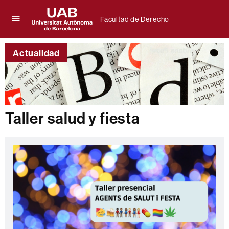
Facultad de Derecho
Clica
UAB
aquí
Universitat
para
Actualidad
Autònoma
desplegar
de
el
Barcelona
menú
de
Facultad
de
Taller salud y fiesta
Derecho