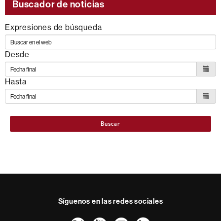
de
Buscador de noticias
los
Expresiones de búsqueda
siguientes
ODS
Desde
Hasta
Buscar
Síguenos en las redes sociales