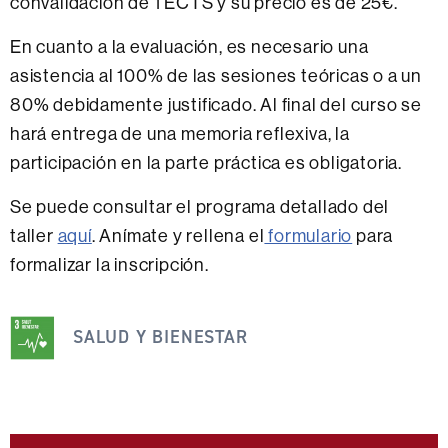
convalidación de 1 ECTS y su precio es de 25€.
En cuanto a la evaluación, es necesario una
asistencia al 100% de las sesiones teóricas o a un
80% debidamente justificado. Al final del curso se
hará entrega de una memoria reflexiva, la
participación en la parte práctica es obligatoria.
Se puede consultar el programa detallado del
taller
aquí
. Anímate y rellena el
formulario
para
formalizar la inscripción.
Esta
noticia
SALUD Y BIENESTAR
se
engloba
dentro