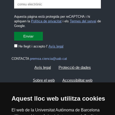
Aquesta pàgina està protegida per reCAPTCHA i hi
apliquen la
Política de privacitat
i els
Termes del servei
de
Google.
He llegit i accepto l'
Avís legal
CONTACTA
premsa.ciencia@uab.cat
Avís legal
Protecció de dades
Sobre el web
Accessibilitat web
Mapa del web UAB
Aquest lloc web utilitza cookies
2026 Divulga UAB - Creative Commons
El web de la Universitat Autònoma de Barcelona
Reconeixement - No Comercial (CC BY NC) -