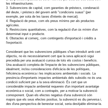
les infraestructures.
3. Subvencions de capital, com garanties de préstecs, condonació
del deute, i préstecs del govern amb "condicions suaus" (per
exemple, per sota de les taxes d'interès de mercat).
4. Regulació de preus, com els preus mínims per als productes
agrícoles.
5. Restriccions quantitatives, com la regulació d'un ús mínim d'un
determinat input o producte.
6. Obstacles al comerç, com contingents d'importació i crèdits a
l'exportació.
Considerant que les subvencions públiques s'han introduït amb cert
objectiu, no és necessàriament cert que la seva aplicació sigui
precedida per una avaluació curosa de tots els costos i beneficis.
Una avaluació completa de l'impacte de les subvencions públiques,
idealment, inclou consideracions d'eficàcia de les polítiques,
l'eficiència econòmica i les implicacions ambientals i socials. La
presència d'importants impactes ambientals dels subsidis no és una
condició suficient per a la seva eliminació. És cert que un
considerable impacte ambiental requereix d'un important avantatge
econòmica o social, com a contrapès, per a motivar la subvenció
corresponent. Quan els efectes negatius d'una subvenció són
majors que els seus efectes positius, la subvenció es diu perversa i,
des d'una perspectiva de benestar social, seria desitjable eliminar-la.