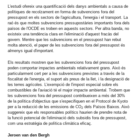
L'estudi ofereix una quantificació dels danys ambientals a causa de
polítiques de recolzament en forma de subvencions fora del
pressupost en els sectors de l'agricultura, l'energia i el transport. La
raó és que moltes subvencions pressupostàries importants fora dels
països de l'OCDE es troben en aquests sectors. Per altra banda, no
existeix una tendència clara en l'eliminació d'aquest fracàs del
govern. Mentre que les subvencions en el pressupost han rebut
molta atenció, el paper de les subvencions fora del pressupost és
almenys igual d'important.
Els resultats mostren que les subvencions fora del pressupost
poden comportar impactes ambientals relativament grans. Això és
particularment cert per a les subvencions previstes a través de la
fiscalitat de l'energia, el suport als preus de la llet, i la designació de
les terres agrícoles. L'exempció de l'impost especial sobre els
combustibles de l'aviació té el major impacte ambiental. Trobem que
les subvencions fora del pressupost contribueixen a més del 30%
de la política d'objectius que s'especifiquen en el Protocol de Kyoto
per a la reducció de les emissions de CO
dels Països Baixos. Això
2
suggereix que els responsables polítics haurien de prendre nota de
la funció potencial de l'eliminació dels subsidis fora de pressupost,
com una estratègia de política climàtica eficaç.
Jeroen van den Bergh