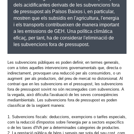
dels acidificantes derivats de les subvencions fora
de pressupost als Països Baixos i, en particular,
mostren que els subsidis en l'agricultura, l'energia
i els transports contribueixen de manera important
a les emissions de GEH. Una política climàtica
eficaç, per tant, ha de considerar l'eliminació de
les subvencions fora de pressupost.
Les subvencions públiques es poden definir, en termes generals,
com a totes aquelles intervencions governamentals que, directa o
indirectament, provoquen una reducció per als consumidors, o un
augment per als productors, del preu de mercat no distorsionat. Al
contrari que en les subvencions en el pressupost, les subvencions
fora de pressupost sovint no són reconegudes com subvencions. A
la vegada, això dificulta l'avaluació de les seves conseqüències
mediambientals. Les subvencions fora de pressupost es poden
classificar de la següent manera:
1. Subvencions fiscals: deduccions, exempcions o tarifes especials,
com la reducció d'impostos sobre l'energia per a sectors específics
o de les taxes d'IVA per a determinades categories de productes.
2. La prestació pública de béns i serveis per sota del seu cost, com