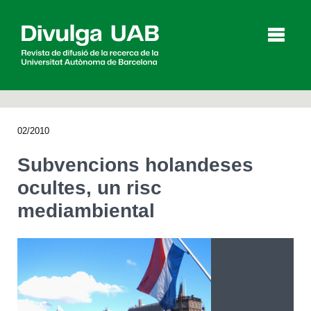
p
a
l
02/2010
Articles
Entrevistes
Vídeos
Subvencions holandeses
ocultes, un risc
mediambiental
Agenda
English
Español
CERCAR