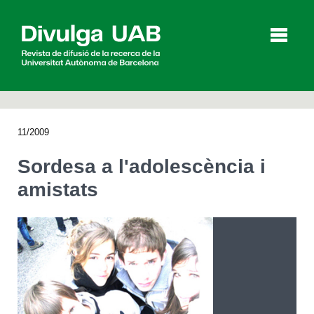
p
a
l
11/2009
Articles
Entrevistes
Vídeos
Sordesa a l'adolescència i
amistats
Agenda
English
Español
CERCAR