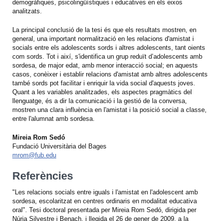
demogràfiques, psicolingüístiques i educatives en els eixos
analitzats.
La principal conclusió de la tesi és que els resultats mostren, en
general, una important normalització en les relacions d'amistat i
socials entre els adolescents sords i altres adolescents, tant oients
com sords. Tot i així, s'identifica un grup reduït d’adolescents amb
sordesa, de major edat, amb menor interacció social; en aquests
casos, conèixer i establir relacions d'amistat amb altres adolescents
també sords pot facilitar i enriquir la vida social d'aquests joves.
Quant a les variables analitzades, els aspectes pragmàtics del
llenguatge, és a dir la comunicació i la gestió de la conversa,
mostren una clara influència en l'amistat i la posició social a classe,
entre l'alumnat amb sordesa.
Mireia Rom Sedó
Fundació Universitària del Bages
mrom@fub.edu
Referències
"Les relacions socials entre iguals i l'amistat en l'adolescent amb
sordesa, escolaritzat en centres ordinaris en modalitat educativa
oral". Tesi doctoral presentada per Mireia Rom Sedó, dirigida per
Núria Silvestre i Benach, i llegida el 26 de gener de 2009, a la