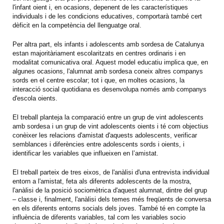
l'infant oient i, en ocasions, depenent de les característiques
individuals i de les condicions educatives, comportarà també cert
dèficit en la competència del llenguatge oral.
Per altra part, els infants i adolescents amb sordesa de Catalunya
estan majoritàriament escolaritzats en centres ordinaris i en
modalitat comunicativa oral. Aquest model educatiu implica que, en
algunes ocasions, l'alumnat amb sordesa coneix altres companys
sords en el centre escolar; tot i que, en moltes ocasions, la
interacció social quotidiana es desenvolupa només amb companys
d'escola oients.
El treball planteja la comparació entre un grup de vint adolescents
amb sordesa i un grup de vint adolescents oients i té com objectius
conèixer les relacions d'amistat d'aquests adolescents, verificar
semblances i diferències entre adolescents sords i oients, i
identificar les variables que influeixen en l’amistat.
El treball parteix de tres eixos, de l'anàlisi d'una entrevista individual
entorn a l'amistat, feta als diferents adolescents de la mostra,
l'anàlisi de la posició sociomètrica d'aquest alumnat, dintre del grup
– classe i, finalment, l'anàlisi dels temes més freqüents de conversa
en els diferents entorns socials dels joves. També té en compte la
influència de diferents variables, tal com les variables socio