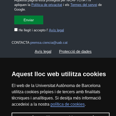
Aquesta pàgina està protegida per reCAPTCHA i hi
apliquen la
Política de privacitat
i els
Termes del servei
de
Google.
He llegit i accepto l'
Avís legal
CONTACTA
premsa.ciencia@uab.cat
Avís legal
Protecció de dades
Sobre el web
Accessibilitat web
Aquest lloc web utilitza cookies
Mapa del web UAB
El web de la Universitat Autònoma de Barcelona
utilitza cookies pròpies i de tercers amb finalitats
2026 Divulga UAB - Creative Commons
tècniques i analítiques. Si desitja més informació
Reconeixement - No Comercial (CC BY NC) -
accedeixi a la nostra
política de cookies
.
ISSN: 2014-6388
View low-bandwidth version