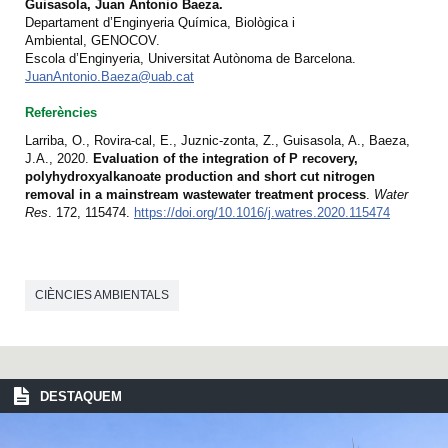
Guisasola, Juan Antonio Baeza.
Departament d’Enginyeria Química, Biològica i
Ambiental, GENOCOV.
Escola d’Enginyeria, Universitat Autònoma de Barcelona.
JuanAntonio.Baeza@uab.cat
Referències
Larriba, O., Rovira-cal, E., Juznic-zonta, Z., Guisasola, A., Baeza,
J.A., 2020.
Evaluation of the integration of P recovery,
polyhydroxyalkanoate production and short cut nitrogen
removal in a mainstream wastewater treatment process
.
Water
Res
. 172, 115474.
https://doi.org/10.1016/j.watres.2020.115474
CIÈNCIES AMBIENTALS
DESTAQUEM