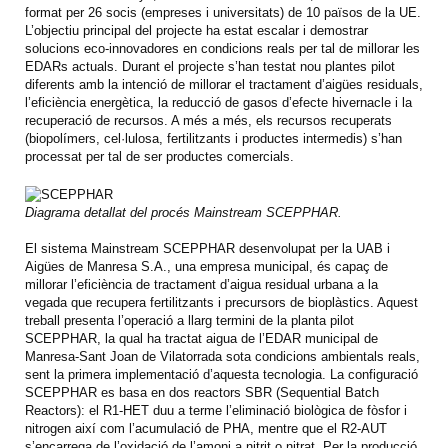
format per 26 socis (empreses i universitats) de 10 països de la UE.
L’objectiu principal del projecte ha estat escalar i demostrar
solucions eco-innovadores en condicions reals per tal de millorar les
EDARs actuals. Durant el projecte s’han testat nou plantes pilot
diferents amb la intenció de millorar el tractament d’aigües residuals,
l’eficiència energètica, la reducció de gasos d’efecte hivernacle i la
recuperació de recursos. A més a més, els recursos recuperats
(biopolímers, cel·lulosa, fertilitzants i productes intermedis) s’han
processat per tal de ser productes comercials.
Diagrama detallat del procés Mainstream SCEPPHAR.
El sistema Mainstream SCEPPHAR desenvolupat per la UAB i
Aigües de Manresa S.A., una empresa municipal, és capaç de
millorar l’eficiència de tractament d’aigua residual urbana a la
vegada que recupera fertilitzants i precursors de bioplàstics. Aquest
treball presenta l’operació a llarg termini de la planta pilot
SCEPPHAR, la qual ha tractat aigua de l’EDAR municipal de
Manresa-Sant Joan de Vilatorrada sota condicions ambientals reals,
sent la primera implementació d’aquesta tecnologia. La configuració
SCEPPHAR es basa en dos reactors SBR (Sequential Batch
Reactors): el R1-HET duu a terme l’eliminació biològica de fòsfor i
nitrogen així com l’acumulació de PHA, mentre que el R2-AUT
s’encarrega de l’oxidació de l’amoni a nitrit o nitrat. Per la producció