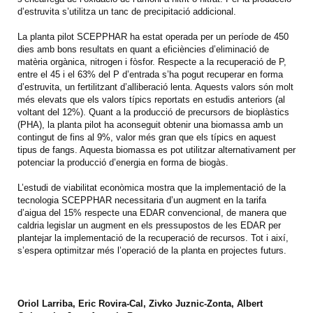
d’estruvita s’utilitza un tanc de precipitació addicional.
La planta pilot SCEPPHAR ha estat operada per un període de 450
dies amb bons resultats en quant a eficiències d’eliminació de
matèria orgànica, nitrogen i fòsfor. Respecte a la recuperació de P,
entre el 45 i el 63% del P d’entrada s’ha pogut recuperar en forma
d’estruvita, un fertilitzant d’alliberació lenta. Aquests valors són molt
més elevats que els valors típics reportats en estudis anteriors (al
voltant del 12%). Quant a la producció de precursors de bioplàstics
(PHA), la planta pilot ha aconseguit obtenir una biomassa amb un
contingut de fins al 9%, valor més gran que els típics en aquest
tipus de fangs. Aquesta biomassa es pot utilitzar alternativament per
potenciar la producció d’energia en forma de biogàs.
L’estudi de viabilitat econòmica mostra que la implementació de la
tecnologia SCEPPHAR necessitaria d’un augment en la tarifa
d’aigua del 15% respecte una EDAR convencional, de manera que
caldria legislar un augment en els pressupostos de les EDAR per
plantejar la implementació de la recuperació de recursos. Tot i així,
s’espera optimitzar més l’operació de la planta en projectes futurs.
Oriol Larriba, Eric Rovira-Cal, Zivko Juznic-Zonta, Albert