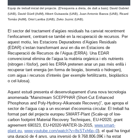
Equip de treball inicial del projecte. (D’esquerra a dreta, de dalt a baix): David Gabriel
(UAB), David Güell (AdM), Albert Guisasola (UAB), Juan Antonio Baeza (UAB), Ricard
Tomàs (AdM), Oriol Larriba (UAB), Zivko Juznic (UAB).
El sector del tractament d’aigües residuals ha canviat recentment
l’enfocament, centrant-se també en la recuperació de recursos. Per
aquest motiu, les Estacions Depuradores d’Aigües Residuals
(EDAR) s’estan transformant avui en dia en Estacions de
Recuperació de Recursos de l’Aigua (ERRA). Una EDAR
convencional elimina de l’aigua la matèria orgànica i els nutrients
(nitrogen i fòsfor), però les ERRA pretenen anar un pas més enllà i
recuperar tant energia (en forma de biogàs, biometà o hidrogen),
com aigua i recursos d’interès (per exemple fertilitzants, bioplàstics
o cel·lulosa).
Aquest estudi presenta el desenvolupament d’una nova tecnologia
anomenada “Mainstream SCEPPHAR (Short-Cut Enhanced
Phosphorus and Poly-Hydroxy-Alkanoate Recovery)”, que apropa el
sector de l’aigua cap a un escenari d’economia circular. El treball ha
format part del projecte europeu SMART-Plant (Scale-up of low-
carbon footprint Material Recovery Techniques, EU-H2020, grant
agreement 690323, EU-H2020-WATER-1b-2015,
www.smart-
plant.eu
,
www.youtube.com/watch?v=8sSTxh6p--0
), el qual ha tingut
una duració de 4 anys, una inversió de 9.768.806,09€ i ha estat