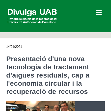
p
a
l
14/01/2021
Articles
Entrevistes
Vídeos
Presentació d'una nova
tecnologia de tractament
d'aigües residuals, cap a
Agenda
l'economia circular i la
recuperació de recursos
English
Español
CERCAR