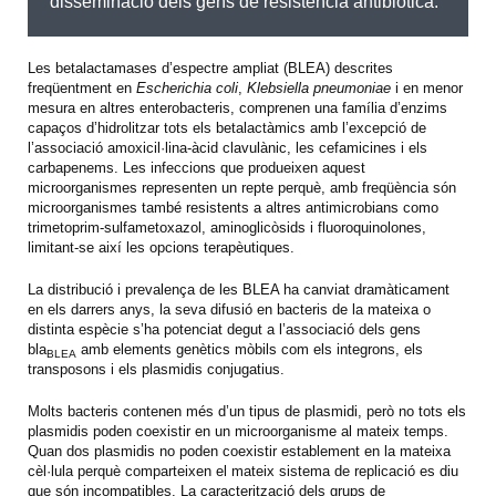
disseminació dels gens de resistència antibiòtica.
Les betalactamases d’espectre ampliat (BLEA) descrites
freqüentment en
Escherichia coli
,
Klebsiella pneumoniae
i en menor
mesura en altres enterobacteris, comprenen una família d’enzims
capaços d’hidrolitzar tots els betalactàmics amb l’excepció de
l’associació amoxicil·lina-àcid clavulànic, les cefamicines i els
carbapenems. Les infeccions que produeixen aquest
microorganismes representen un repte perquè, amb freqüència són
microorganismes també resistents a altres antimicrobians como
trimetoprim-sulfametoxazol, aminoglicòsids i fluoroquinolones,
limitant-se així les opcions terapèutiques.
La distribució i prevalença de les BLEA ha canviat dramàticament
en els darrers anys, la seva difusió en bacteris de la mateixa o
distinta espècie s’ha potenciat degut a l’associació dels gens
bla
amb elements genètics mòbils com els integrons, els
BLEA
transposons i els plasmidis conjugatius.
Molts bacteris contenen més d’un tipus de plasmidi, però no tots els
plasmidis poden coexistir en un microorganisme al mateix temps.
Quan dos plasmidis no poden coexistir establement en la mateixa
cèl·lula perquè comparteixen el mateix sistema de replicació es diu
que són incompatibles. La caracterització dels grups de