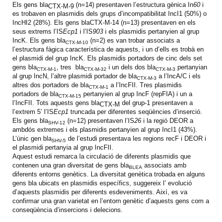
Els gens bla
(n=14) presentaven l’estructura gènica In
60
i
CTX-M-9
es trobaven en plasmidis dels grups d’incompatibilitat IncI1 (50%) o
IncHI2 (28%). Els gens blaCTX-M-14 (n=13) presentaven en els
seus extrems l’IS
Ecp1
i l’IS
903
i els plasmidis pertanyien al grup
IncK. Els gens bla
(n=2) es van trobar associats a
CTX-M-10
l’estructura fàgica característica de aquests, i un d’ells es trobà en
el plasmidi del grup IncK. Els plasmidis portadors de cinc dels set
gens bla
, tres bla
i un dels dos bla
pertanyian
CTX-M-1
CTX-M-32
CTX-M-3
al grup IncN, l’altre plasmidi portador de bla
a l’IncA/C i els
CTX-M-3
altres dos portadors de bla
a l’IncFII. Tres plasmidis
CTX-M-1
portadors de bla
pertanyien al grup IncF (repFIA) i un a
CTX-M-15
l’IncFII. Tots aquests gens bla
del grup-1 presentaven a
CTX-M
l’extrem 5’ l’IS
Ecp1
truncada per diferentes seqüències d’inserció.
Els gens bla
(n=12) presentaven l’IS
26
i la regió DEOR a
SHV-12
ambdós extremes i els plasmidis pertanyien al grup IncI1 (43%).
L’únic gen bla
de l’estudi presentava les regions recF i DEOR i
SHV-5
el plasmidi pertanyia al grup IncFII.
Aquest estudi remarca la circulació de diferents plasmidis que
contenen una gran diversitat de gens bla
associats amb
BLEA
diferents entorns genètics. La diversitat genètica trobada en alguns
gens bla ubicats en plasmidis específics, suggereix l’ evolució
d’aquests plasmidis per diferents esdeveniments. Així, es va
confirmar una gran varietat en l’entorn genètic d’aquests gens com a
conseqüència d’insercions i delecions.