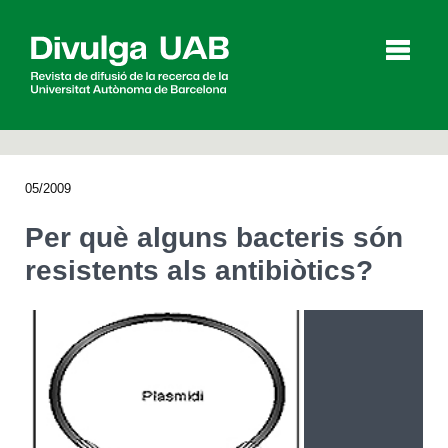
p
a
l
05/2009
Articles
Entrevistes
Vídeos
Per què alguns bacteris són
resistents als antibiòtics?
Agenda
English
Español
CERCAR