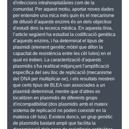
d'infeccions intrahospitalàries com de la
comunitat. Per aquest motiu, aportar noves dades
per entendre una mica més quin és el mecanisme
de difusió d’aquests enzims és un dels objectius
d'estudi dins la recerca mèdica. En aquesta línia,
l’article següent ha estudiat la codificació genètica
d’aquests enzims, i ha determinat el tipus de
plasmidi (element genètic mòbil que difon la
capacitat de resistència entre les cèl·lules) en el
qual es troben. La caracterització d'aquests
plasmidis s'ha realitzat mitjançant l'amplificació
específica del seu lloc de replicació (mecanisme
del DNA per multiplicar-se), i els resultats mostren
que certs tipus de BLEA van associades a un
plasmidi determinat, mentre que d'altres es
localitzen en plasmidis de diferents grups
d'incompatibilitat (dos plasmidis amb el mateix
sistema de replicació no poden coexistir en la
mateixa cèl·lula). Existeix doncs, un grup genètic
de plasmidis bastant ampli que facilita la