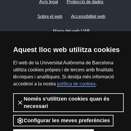
Avís legal
Protecció de dades
Sobre el web
Accessibilitat web
Mapa del web UAB
Aquest lloc web utilitza cookies
2026 Divulga UAB - Creative Commons
Reconeixement - No Comercial (CC BY NC) -
ISSN: 2014-6388
El web de la Universitat Autònoma de Barcelona
utilitza cookies pròpies i de tercers amb finalitats
View low-bandwidth version
tècniques i analítiques. Si desitja més informació
accedeixi a la nostra
política de cookies
.
Només s’utilitzen cookies quan és
necessari
Configurar les meves preferències