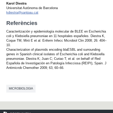
Karol Diestra
Universitat Autònoma de Barcelona
kdiestra@santpau.cat
Referències
Caracteritzación y epidemiología molecular de BLEE en Escherichia
coli y Klebsiella pneumoniae en 11 hospitales españoles. Diestra K,
Coque TM, Miró E et al. Enferm Infecc Microbiol Clin 2008; 26: 404–
10.
Characterization of plasmids encoding blaESBL and surrounding
genes in Spanish clinical isolates of Escherichia coli and Klebsiella
pneumoniae. Diestra K; Juan C; Curiao T; et al. on behalf of Red
Española de Investigación en Patología Infecciosa (REIPI), Spain. J
Antimicrob Chemother 2009; 63, 60–66.
MICROBIOLOGIA