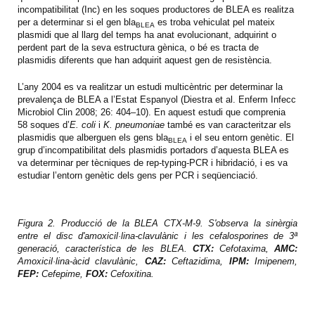
incompatibilitat (Inc) en les soques productores de BLEA es realitza
per a determinar si el gen bla
es troba vehiculat pel mateix
BLEA
plasmidi que al llarg del temps ha anat evolucionant, adquirint o
perdent part de la seva estructura gènica, o bé es tracta de
plasmidis diferents que han adquirit aquest gen de resistència.
L’any 2004 es va realitzar un estudi multicèntric per determinar la
prevalença de BLEA a l’Estat Espanyol (Diestra et al. Enferm Infecc
Microbiol Clin 2008; 26: 404–10). En aquest estudi que comprenia
58 soques d’
E. coli
i
K. pneumoniae
també es van caracteritzar els
plasmidis que alberguen els gens bla
i el seu entorn genètic. El
BLEA
grup d’incompatibilitat dels plasmidis portadors d’aquesta BLEA es
va determinar per tècniques de rep-typing-PCR i hibridació, i es va
estudiar l’entorn genètic dels gens per PCR i seqüenciació.
Figura 2. Producció de la BLEA CTX-M-9. S'observa la sinèrgia
entre el disc d'amoxicil·lina-clavulànic i les cefalosporines de 3ª
generació, característica de les BLEA.
CTX:
Cefotaxima,
AMC:
Amoxicil·lina-àcid clavulànic,
CAZ:
Ceftazidima,
IPM:
Imipenem,
FEP:
Cefepime,
FOX:
Cefoxitina.