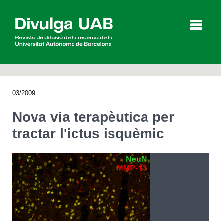
p
a
l
03/2009
Articles
Entrevistes
Vídeos
Nova via terapèutica per
tractar l'ictus isquèmic
Agenda
English
Español
CERCAR