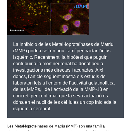
La inhibició de les Metal·loproteïnases de Matriu
(MMP) podria ser un nou camí per tractar l’ictus
isquèmic. Recentment, la hipòtesi que puguin
contribuir a la mort neuronal ha donat peu a
investigacions més directes i acurades. Així
doncs, l'article següent mostra els estudis de
laboratori fets a l'entorn de l’activitat gelatinolítica
de les MMPs, i de l’activació de la MMP-13 en
concret, per confirmar que la seva actuació es
dóna en el nucli de les cèl·lules un cop iniciada la
isquèmia cerebral.
Les Metal·loproteïnases de Matriu (MMP) són una família