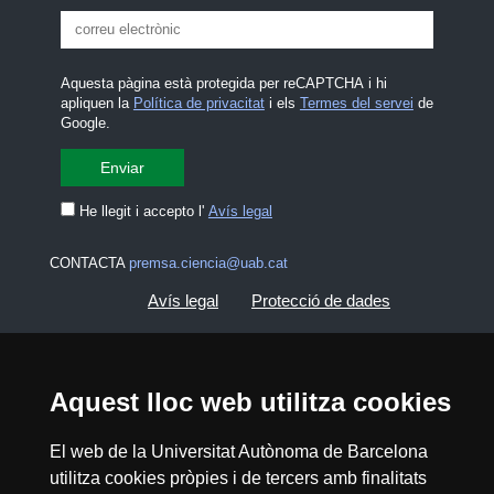
Aquesta pàgina està protegida per reCAPTCHA i hi
apliquen la
Política de privacitat
i els
Termes del servei
de
Google.
He llegit i accepto l'
Avís legal
CONTACTA
premsa.ciencia@uab.cat
Avís legal
Protecció de dades
Sobre el web
Accessibilitat web
Aquest lloc web utilitza cookies
Mapa del web UAB
El web de la Universitat Autònoma de Barcelona
utilitza cookies pròpies i de tercers amb finalitats
2026 Divulga UAB - Creative Commons