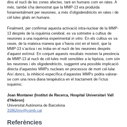
dins el nucli de les zones afectes, tant en humans com en rates. A
més, també s'ha demostrat que la MMP-13 era produïda
fonamentalment per neurones, a més d’oligodendròcits en rates i de
cèl·lules glials en humans.
Finalment, per confirmar aquesta activació intra-nuclear de la MMP-
13 després de la isquèmia cerebral, es va sotmetre a cultius de
neurones a una isquèmia experimental
in vitro
. En els cultius es va
veure, de la mateixa manera que s’havia vist en el teixit, que la
MMP-13 s’activa i es troba en el nucli de les neurones desprès
d’aquest estímul. En conjunt aquests resultats mostren la presència
de MMP-13 al nucli de cèl·lules molt sensibles a la hipòxia, com són
les neurones i els oligodendròcits, suggerint una possible implicació
directa d’aquestes MMPs nuclears en processos de mort cel·lular.
Així doncs, la inhibició específica d’aquestes MMPs podria valorar-
se com una nova diana terapèutica en el tractament de l’ictus
isquèmic.
Joan Montaner (Institut de Recerca, Hospital Universitari Vall
d'Hebron)
Universitat Autònoma de Barcelona
31862jmv@comb.cat
Referències