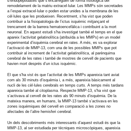
d’endopeptidases que s’encarreguen de forma fisiològica del
remodelament de la matriu extracel·lular. Les MMPs són secretades
a l’espai extracel·lular o poden estar unides a la membrana de les
cèl·lules que les produeixen. Recentment, s’ha vist que poden
contribuir a la fisiopatologia de l’ictus isquèmic mitjançant el
trencament de la barrera hematoencefàlica i contribuint a la mort
neuronal. En aquest estudi s'ha investigat també el temps en el que
apareix l’activitat gelatinolítica (atribuïda a les MMPs) en un model
experimental d’isquèmia cerebral en rates. A més, es va explorar
l’activació de MMP-13, com una de les possibles MMPs que pot
contribuir al increment de l’activitat gelatinolítica, al parènquima
cerebral de les rates i també de mostres de cervell de pacients que
havien mort després d’un ictus isquèmic.
El que s'ha vist és que l’activitat de les MMPs apareixia tant aviat
com als 30 minuts d’isquèmia i, a més, apareixia bàsicament al
nucli de les cèl·lules cerebrals en temps curts. A temps més tardans
apareixia també al citoplasma. Respecte MMP-13, s'ha vist que
s’activava al cervell de les rates als 90 minuts d’isquèmia. De la
mateixa manera, en humans, la MMP-13 també s’activava en les
zones isquèmiques del cervell en comparació a les zones no
afectades de l’altre hemisferi cerebral.
Un dels descobriments més interessants d’aquest estudi és que la
MMP-13, al ser estudiada per tècniques microscòpiques, apareixia