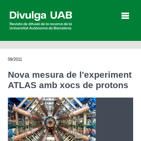
p
a
l
09/2011
Articles
Entrevistes
Vídeos
Nova mesura de l'experiment
ATLAS amb xocs de protons
Agenda
English
Español
CERCAR