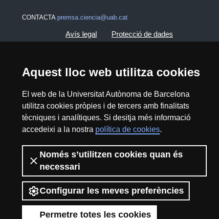
CONTACTA
premsa.ciencia@uab.cat
Avís legal
Protecció de dades
Sobre el web
Accessibilitat web
Aquest lloc web utilitza cookies
Mapa del web UAB
El web de la Universitat Autònoma de Barcelona
utilitza cookies pròpies i de tercers amb finalitats
2026 Divulga UAB - Creative Commons
tècniques i analítiques. Si desitja més informació
Reconeixement - No Comercial (CC BY NC) -
accedeixi a la nostra
política de cookies
.
ISSN: 2014-6388
View low-bandwidth version
Només s’utilitzen cookies quan és
necessari
Configurar les meves preferències
Permetre totes les cookies