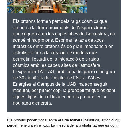
Els protons formen part dels raigs còsmics que
arriben a la Terra provinents de l'espai exterior i
que xoquen amb les capes altes de l'atmosfera, on
també hi ha protons. Esbrinar la taxa de xocs
inelàstics entre protons és de gran importància en
astrofísica per a la creació de models que
permetin l'estudi de la interacció dels raigs
còsmics amb les capes altes de l'atmosfera.
L'experiment ATLAS, amb la participació d'un grup
de 30 científics de l'Institut de Física d'Altes
Energies al Campus de la UAB, ha aconseguit
mesurar, per primer cop, la probabilitat que es doni
aquest tipus de col.lisió entre els protons en un
nou rang d'energia.
Els protons poden xocar entre ells de manera inelàstica, això vol dir,
perdent energia en el xoc. La mesura de la probabilitat que es doni