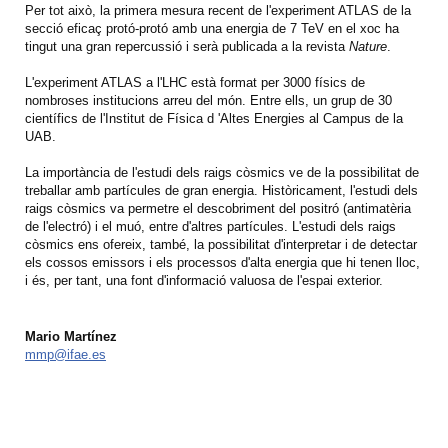
Per tot això, la primera mesura recent de l'experiment ATLAS de la
secció eficaç protó-protó amb una energia de 7 TeV en el xoc ha
tingut una gran repercussió i serà publicada a la revista
Nature
.
L'experiment ATLAS a l'LHC està format per 3000 físics de
nombroses institucions arreu del món. Entre ells, un grup de 30
científics de l'Institut de Física d 'Altes Energies al Campus de la
UAB.
La importància de l'estudi dels raigs còsmics ve de la possibilitat de
treballar amb partícules de gran energia. Històricament, l'estudi dels
raigs còsmics va permetre el descobriment del positró (antimatèria
de l'electró) i el muó, entre d'altres partícules. L'estudi dels raigs
còsmics ens ofereix, també, la possibilitat d'interpretar i de detectar
els cossos emissors i els processos d'alta energia que hi tenen lloc,
i és, per tant, una font d'informació valuosa de l'espai exterior.
Mario Martínez
mmp@ifae.es