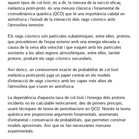
aquest tipus de col.lisió, és a dir, la mesura de la secció eficaç
inelàstica protó-protó, és una mesura clàssica i fonamental de
cromodinàmica quàntica (QCD) que té una importància cabdal en
astrofísica i l'estudi de la interacció dels raigs còsmics amb
l'atmosfera terrestre.
Els raigs còsmics són partícules subatòmiques, entre elles, protons,
que procedeixen de l'espai exterior amb una energia elevada a
causa de la seva alta velocitat i que xoquen amb les partícules
existents a les altes regions atmosfèriques, entre elles, també
protons, produint els
raigs còsmics
secundaris.
Així doncs, un coneixement exacte de probabilitat de col.lisió
inelàstica protó-protó juga un paper central en els models
d'interacció de raigs còsmics amb les capes més altes de
l'atmosfera que s'usen en astrofísica.
La dependència d'aquesta taxa de col.lisió i l'energia dels protons
incidents no és calculable teòricament, des de primers principis,
usant tècniques de teoria de pertorbacions en QCD. Només la teoria
quàntica ens proporciona arguments fonamentals, anomenats
d'unitarietat i conservació de probabilitats, que permeten construir
models aproximats. Així que es fan necessàries mesures
experimentals.