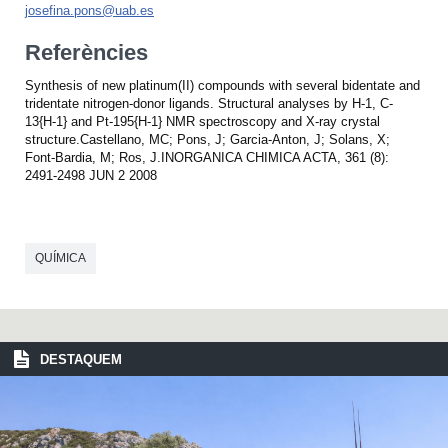
josefina.pons@uab.es
Referències
Synthesis of new platinum(II) compounds with several bidentate and
tridentate nitrogen-donor ligands. Structural analyses by H-1, C-
13{H-1} and Pt-195{H-1} NMR spectroscopy and X-ray crystal
structure.Castellano, MC; Pons, J; Garcia-Anton, J; Solans, X;
Font-Bardia, M; Ros, J.INORGANICA CHIMICA ACTA, 361 (8):
2491-2498 JUN 2 2008
QUÍMICA
DESTAQUEM