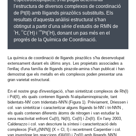
l'estructura de diversos complexos de coordinació
de Pt(II) amb lligands pirazòlics substituïts. Els
resultats d'aquesta anàlisi estructural s'han
obtingut a partir d'una sèrie d'estudis de RMN de
1
13
1
195
1
H,
C{
H} i
Pt{
H},
donant un pas més en el
progrés de la Química de Coordinació.
La química de coordinació de lligands pirazòlics s'ha desenvolupat
extensament durant els últims anys. Les propietats associades a
l'enllaç d'una família de lligands pirazole-amina s'han publicat i han
demostrat que els metalls en els complexos poden presentar una
gran varietat estructural.
En el nostre grup d'investigació, s'han sintetitzat complexos de Rh(I)
i Pd(II), els quals contenen lligands N-alquilaminopirazole, tant
bidentats-NN' com tridentats-NN'N (Figura 1). Prèviament, Driessen i
col. van sintetitzar i caracteritzar alguns lligands bi-NN' i tri-NN'N ,
els quals contenen diferents àtoms de nitrogen i van estudiar la
seva reactivitat enfront Cu(II), Ni(II), Co(II) i Zn(II). En l'any 2003,
Calderazzo i col. van descriure la síntesi i caracterització dels
complexos
[FeX
(NN'N)]
(X = Cl, I) i recentment Carpentier i col.
2
van investigar les reaccions d'Al(III) i Zn(II) amb lligands NN'N.