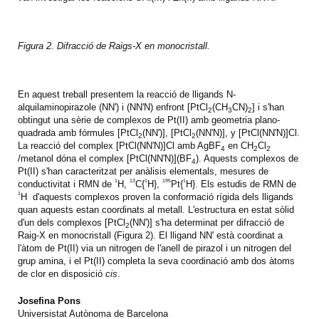
Figura 2. Difracció de Raigs-X en monocristall.
En aquest treball presentem la reacció de lligands N-
alquilaminopirazole (NN') i (NN'N) enfront
[PtCl
(CH
CN)
]
i s'han
2
3
2
obtingut una sèrie de complexos de Pt(II) amb geometria plano-
quadrada amb fórmules
[PtCl
(NN')], [PtCl
(NN'N)]
, y [PtCl(NN'N)]Cl.
2
2
La reacció del complex [PtCl(NN'N)]Cl amb
AgBF
en
CH
Cl
4
2
2
/metanol dóna el complex
[PtCl(NN'N)](BF
).
Aquests complexos de
4
Pt(II) s'han caracteritzat per anàlisis elementals, mesures de
1
13
1
195
1
conductivitat i RMN de
H
,
C{
H}
,
Pt{
H}
. Els estudis de RMN de
1
H
d'aquests complexos proven la conformació rígida dels lligands
quan aquests estan coordinats al metall. L'estructura en estat sòlid
d'un dels complexos
[PtCl
(NN')]
s'ha determinat per difracció de
2
Raig-X en monocristall (Figura 2). El lligand NN' està coordinat a
l'àtom de Pt(II) via un nitrogen de l'anell de pirazol i un nitrogen del
grup amina, i el Pt(II) completa la seva coordinació amb dos àtoms
de clor en disposició
cis
.
Josefina Pons
Universistat Autònoma de Barcelona