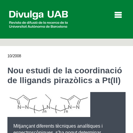
p
a
l
10/2008
Articles
Entrevistes
Vídeos
Nou estudi de la coordinació
de lligands pirazòlics a Pt(II)
Agenda
English
Español
CERCAR
Mitjançant diferents tècniques analítiques i
espectroscòpiques, s'ha pogut determinar