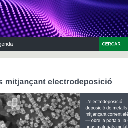
genda
CERCAR
s mitjançant electrodeposició
L'electrodeposició 
deposició de metalls 
mitjançant corrent elè
— obre la porta a la
nous materials metàl