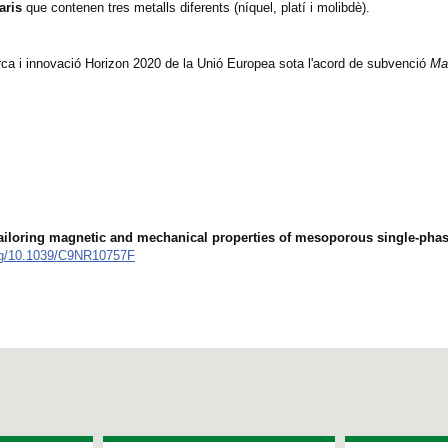
aris
que contenen tres metalls diferents (níquel, platí i molibdè).
rca i innovació Horizon 2020 de la Unió Europea sota l'acord de subvenció
Ma
.
ailoring magnetic and mechanical properties of mesoporous single-phas
org/10.1039/C9NR10757F