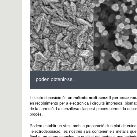
poden obtenir-se.
L’electrodeposició és un
mètode molt senzill per crear nou
en recobriments per a electrònica i circuits impresos, biomate
de la corrosió. La senzillesa d'aquest procés permet la depos
procés.
Podem establir un símil amb la preparació d'un plat de cuina
l’electrodeposició, les nostres sals contenen els metalls que
final o, en altres paraules, la qualitat del material que obt