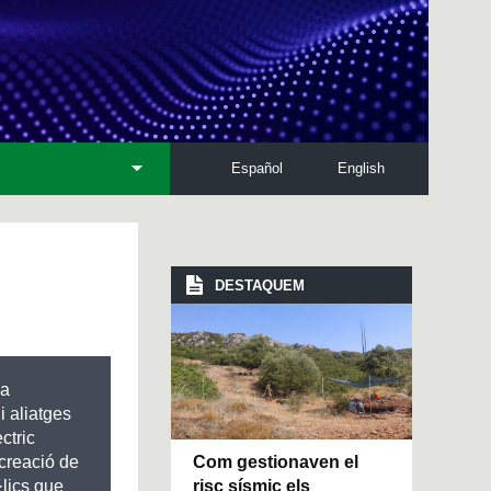
Español
English
DESTAQUEM
—a
i aliatges
ctric
Com gestionaven el
 creació de
risc sísmic els
·lics que