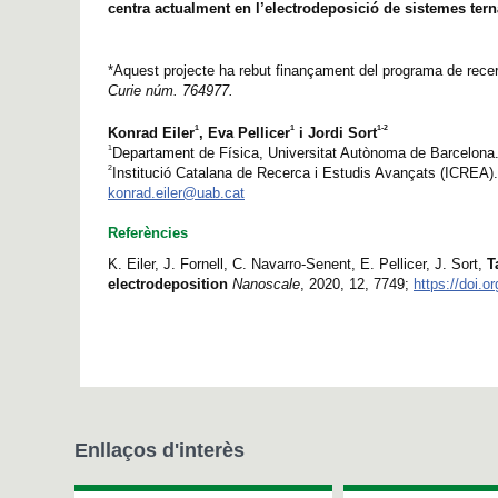
centra actualment en l’electrodeposició de sistemes tern
*Aquest projecte ha rebut finançament del programa de rece
Curie núm. 764977.
1
1
1-
2
Konrad Eiler
, Eva Pellicer
i Jordi Sort
1
Departament de Física, Universitat Autònoma de Barcelona
2
Institució Catalana de Recerca i Estudis Avançats (ICREA).
konrad.eiler@uab.cat
Referències
K. Eiler, J. Fornell, C. Navarro-Senent, E. Pellicer, J. Sort,
T
electrodeposition
Nanoscale
, 2020, 12, 7749;
https://doi.
Enllaços d'interès