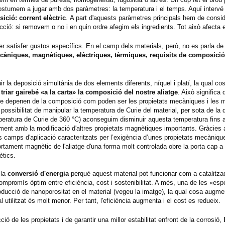
costumem a jugar amb dos paràmetres: la temperatura i el temps. Aquí intervé 
ició: corrent elèctric
. A part d'aquests paràmetres principals hem de consid
ó: si removem o no i en quin ordre afegim els ingredients. Tot això afecta el 
er satisfer gustos específics. En el camp dels materials, però, no es parla de
càniques, magnètiques, elèctriques, tèrmiques, requisits de composició
uir la deposició simultània de dos elements diferents, níquel i platí, la qual co
triar gairebé «a la carta» la composició del nostre aliatge
. Això significa 
ue depenen de la composició com poden ser les propietats mecàniques i les 
ossibilitat de manipular la temperatura de Curie del material, per sota de la q
mperatura de Curie de 360 °C) aconseguim disminuir aquesta temperatura fins 
tament amb la modificació d'altres propietats magnètiques importants. Gràcies 
rsos camps d'aplicació caracteritzats per l’exigència d’unes propietats mecàniq
portament magnètic de l'aliatge d'una forma molt controlada obre la porta cap a
tics.
 la
conversió d'energia
perquè aquest material pot funcionar com a catalitza
ompromís òptim entre eficiència, cost i sostenibilitat. A més, una de les «esp
troducció de nanoporositat en el material (vegeu la imatge), la qual cosa aug
 utilitzat és molt menor. Per tant, l'eficiència augmenta i el cost es redueix.
ció de les propietats i de garantir una millor estabilitat enfront de la corrosió,