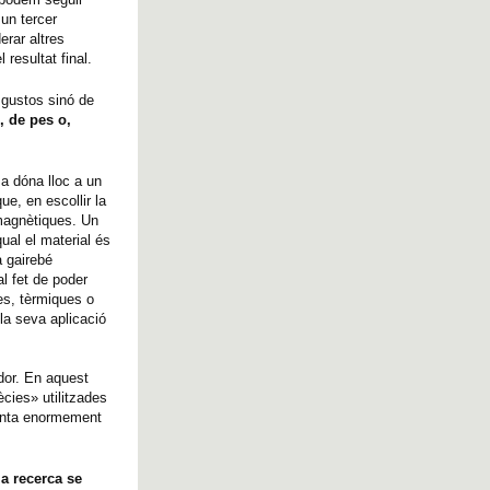
un tercer
erar altres
resultat final.
 gustos sinó de
, de pes o,
sa dóna lloc a un
que, en escollir la
magnètiques. Un
ual el material és
a gairebé
al fet de poder
ues, tèrmiques o
 la seva aplicació
dor. En aquest
ècies» utilitzades
menta enormement
la recerca se