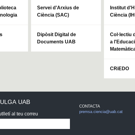
blioteca
Servei d'Arxius de
Institut d'H
cnologia
Ciència (SAC)
Ciència (I
ls
Dipòsit Digital de
Col·lectiu
Documents UAB
a l'Educaci
Matemàtic
CRiEDO
VULGA UAB
CONTACTA
premsa.ciencia@uab.cat
tlletí al teu correu