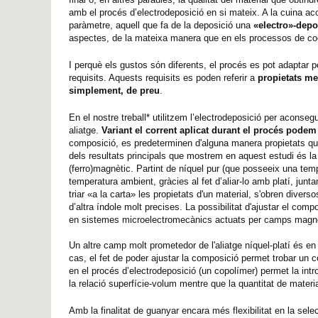
amb el procés d’electrodeposició en si mateix. A la cuina a
paràmetre, aquell que fa de la deposició una
«electro»-depos
aspectes, de la mateixa manera que en els processos de cocci
I perquè els gustos són diferents, el procés es pot adaptar p
requisits. Aquests requisits es poden referir a
propietats me
simplement, de preu
.
En el nostre treball* utilitzem l’electrodeposició per aconseg
aliatge.
Variant el corrent aplicat durant el procés podem 
composició, es predeterminen d'alguna manera propietats q
dels resultats principals que mostrem en aquest estudi és la p
(ferro)magnètic. Partint de níquel pur (que posseeix una te
temperatura ambient, gràcies al fet d’aliar-lo amb platí, jun
triar «a la carta» les propietats d'un material, s'obren dive
d’altra índole molt precises. La possibilitat d'ajustar el com
en sistemes microelectromecànics actuats per camps magnè
Un altre camp molt prometedor de l'aliatge níquel-platí és en
cas, el fet de poder ajustar la composició permet trobar un c
en el procés d’electrodeposició (un copolímer) permet la in
la relació superfície-volum mentre que la quantitat de material
Amb la finalitat de guanyar encara més flexibilitat en la selec