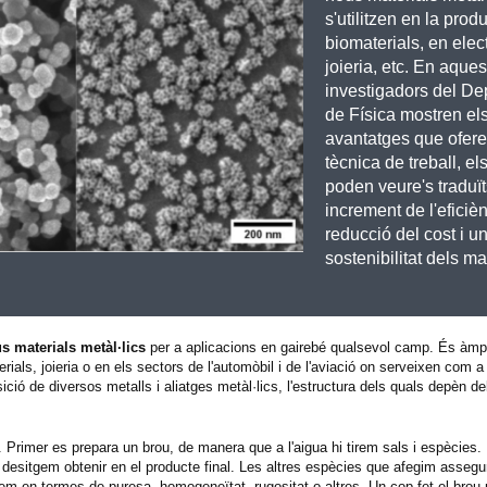
s'utilitzen en la prod
biomaterials, en elec
joieria, etc. En aquest
investigadors del D
de Física mostren el
avantatges que ofere
tècnica de treball, el
poden veure's traduï
increment de l'eficièn
reducció del cost i u
sostenibilitat dels ma
s materials metàl·lics
per a aplicacions en gairebé qualsevol camp. És àmpl
rials, joieria o en els sectors de l'automòbil i de l'aviació on serveixen com a
ició de diversos metalls i aliatges metàl·lics, l'estructura dels quals depèn d
. Primer es prepara un brou, de manera que a l'aigua hi tirem sals i espècies.
 desitgem obtenir en el producte final. Les altres espècies que afegim assegure
indrem en termes de puresa, homogeneïtat, rugositat o altres. Un cop fet el bro