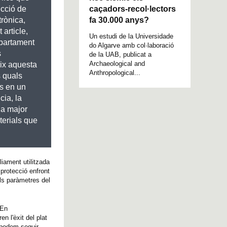
caçadors-recol·lectors
ucció de
fa 30.000 anys?
trònica,
 article,
Un estudi de la Universidade
epartament
do Algarve amb col·laboració
s
de la UAB, publicat a
Archaeological and
ix aquesta
Anthropological...
s quals
ts en un
cia, la
na major
terials que
iament utilitzada
 protecció enfront
els paràmetres del
 En
n l'èxit del plat
u podem seguir