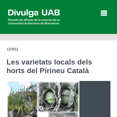
p
a
l
12/2011
Articles
Entrevistes
Vídeos
Les varietats locals dels
horts del Pirineu Català
Agenda
English
Español
CERCAR