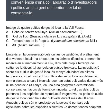
conveniència d'una col.laboaració d'investigadors
i polítics amb la gent del territori per tal de
conservar-la.
Imatge de quatre cultius de gestió local a la Vall Fosca:
A Ceba de paret/escalunya (
Allium ascalonicum
L.)
B Col de lluc (
Brassica oleracea
L. var.
capitata
(L.) Alef.)
C Tomata rosa de la Paquita (
Lycopersicum esculentum
Mill.)
D All (Allium sativum L.)
L’interès en la conservació dels cultius de gestió local o altrament
dits varietats locals ha crescut en les últimes dècades, centrant la
recerca en el manteniment
in situ
, dins dels propis terrenys de
cultiu, de la diversitat agrícola en països tropicals. La investigació
sobre els cultius de gestió local és menys abundant en climes
temperats com el nostre. Els cultius de gestió local es defineixen
com a plantes anuals i biennals que han estat cultivades durant més
d’una generació (30 anys) en una àrea geogràfica determinada
conservant les llavors de forma continuada. En el cas dels cultius
perennes i les espècies de reproducció vegetativa, es parla de cultiu
de gestió local quan ha estat cultivada durant més de 60 anys.
Aquests cultius són el producte de la selecció per part dels
agricultors sobre les espècies silvestres i/o domesticades adaptant-