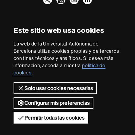
Facultad
UAB
Reconocimiento internacional de la excelencia
Derecho
HR
Este sitio web usa cookies
Excellence
in
La web de la Universitat Autònoma de
Research
Con la financiación de
-
Barcelona utiliza cookies propias y de terceros
Euraxess
con fines técnicos y analíticos. Si desea más
información, acceda a nuestra
política de
cookies
.
Sobre
esta
Solo usar cookies necesarias
web
Aviso legal
Protección de datos
Sobre el
web
Accesibilidad web
Mapa del web UAB
Configurar mis preferencias
2026 Universitat Autònoma de Barcelona
Permitir todas las cookies