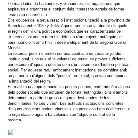
Hermandades de Labradores y Ganaderos, els organismes que
aspiraven a organitzar el conjunt dels interessos agraris de forma
jeràrquica i harmònica.
Ens ocupen de la seva creació i institucionalització a la província de
Barcelona entre 1939 y 1945. Aquest són els anys durant els quals
el règim definí una política econòmica que es caracteritzaria pe
l'intervencionisme extrem i la defensa d'un projecte autàrquic pel
país, coincidint amb l'inici i desenvolupament de la Segona Guerra
Mundial.
La recerca, però, no pretén ser una aportació de caràcter jurídic-
institucional, sinó que té la voluntat de reunir les proves suficients
per escriure d'aquesta qüestió com d'un assumpte d'història política i
social. Per aquesta raó, l'enfocament institucional es combina amb
un primer pla d'alguns dels "poders", en plural, que van contribuir a
la implantació del règim.
Es realitza una aproximació als poders polítics, però també a alguns
dels poder socials que actuaren de forma restringida i dins d'àmbits
determinats a partir de grups o figures destacades de les
denominades "forces vives". Les actituds i actuacions concretes
d'alguns d'aquests poders vinculats -en posicions i graus diferents- a
la organització agrària barcelonina són l'objecte central de la
recerca.