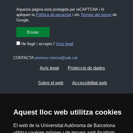
Aquesta pàgina està protegida per reCAPTCHA i hi
apliquen la
Política de privacitat
i els
Termes del servei
de
Google.
He llegit i accepto l'
Avís legal
CONTACTA
premsa.ciencia@uab.cat
Avís legal
Protecció de dades
Sobre el web
Accessibilitat web
Mapa del web UAB
Aquest lloc web utilitza cookies
2026 Divulga UAB - Creative Commons
Reconeixement - No Comercial (CC BY NC) -
El web de la Universitat Autònoma de Barcelona
ISSN: 2014-6388
utilitza cookies pròpies i de tercers amb finalitats