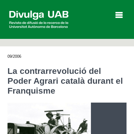
p
a
l
09/2006
Articles
Entrevistes
Vídeos
La contrarrevolució del
Poder Agrari català durant el
Franquisme
Agenda
English
Español
CERCAR