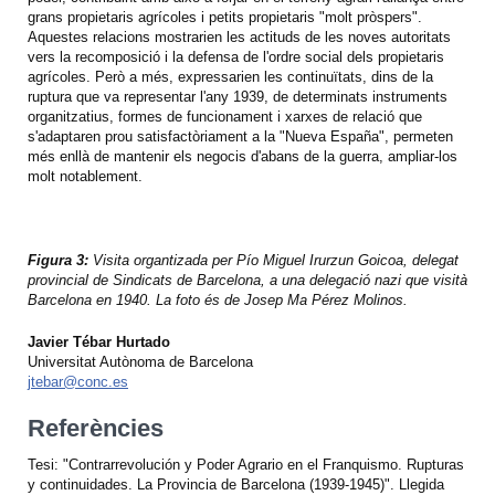
grans propietaris agrícoles i petits propietaris "molt pròspers".
Aquestes relacions mostrarien les actituds de les noves autoritats
vers la recomposició i la defensa de l'ordre social dels propietaris
agrícoles. Però a més, expressarien les continuïtats, dins de la
ruptura que va representar l'any 1939, de determinats instruments
organitzatius, formes de funcionament i xarxes de relació que
s'adaptaren prou satisfactòriament a la "Nueva España", permeten
més enllà de mantenir els negocis d'abans de la guerra, ampliar-los
molt notablement.
Figura 3:
Visita organtizada per Pío Miguel Irurzun Goicoa, delegat
provincial de Sindicats de Barcelona, a una delegació nazi que visità
Barcelona en 1940. La foto és de Josep Ma Pérez Molinos.
Javier Tébar Hurtado
Universitat Autònoma de Barcelona
jtebar@conc.es
Referències
Tesi: "Contrarrevolución y Poder Agrario en el Franquismo. Rupturas
y continuidades. La Provincia de Barcelona (1939-1945)". Llegida