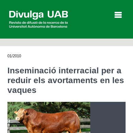
p
a
l
01/2010
Articles
Entrevistes
Vídeos
Inseminació interracial per a
reduir els avortaments en les
vaques
Agenda
English
Español
CERCAR