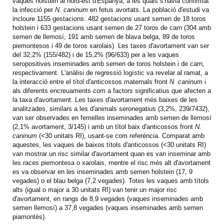
vaques holstein al nord-est d'Espanya, a les quals s'havia confirmat
la infecció per
N. caninum
en fetus avortats. La població d'estudi va
incloure 1155 gestacions: 482 gestacions usant semen de 18 toros
holstein i 633 gestacions usant semen de 27 toros de carn (304 amb
semen de llemosí, 191 amb semen de blava belga, 89 de toros
piemontesos i 49 de toros xarolais). Les taxes d'avortament van ser
del 32,2% (155/482) i de 15,2% (96/633) per a les vaques
seropositives inseminades amb semen de toros holstein i de carn,
respectivament. L'anàlisi de regressió logístic va revelar al ramat, a
la interacció entre el títol d'anticossos maternals front
N. caninum
i
als diferents encreuaments com a factors significatius que afecten a
la taxa d'avortament. Les taxes d'avortament més baixes de les
analitzades, similars a les d'animals seronegatius (3,2%, 239/7432),
van ser observades en femelles inseminades amb semen de llemosí
(2,1% avortament, 3/145) i amb un títol baix d'anticossos front
N.
caninum
(<30 unitats RI), usant-se com referència. Comparat amb
aquestes, les vaques de baixos títols d'anticossos (<30 unitats RI)
van mostrar un risc similar d'avortament quan es van inseminar amb
les races piemontesa o xarolais, mentre el risc més alt d'avortament
es va observar en les inseminades amb semen holstein (17, 9
vegades) o el blau belga (7,2 vegades). Totes les vaques amb títols
alts (igual o major a 30 unitats RI) van tenir un major risc
d'avortament, en rangs de 8,9 vegades (vaques inseminades amb
semen llemosí) a 37,8 vegades (vaques inseminades amb semen
piamontès).