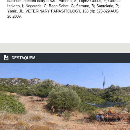
caninum-infected dairy cows". Almería, S; López-Gatius, F; García-
Ispierto, I; Nogareda, C; Bech-Sabat, G; Serrano, B; Santolaria, P;
Yániz, JL. VETERINARY PARASITOLOGY, 163 (4): 323-329 AUG
26 2009.
DESTAQUEM