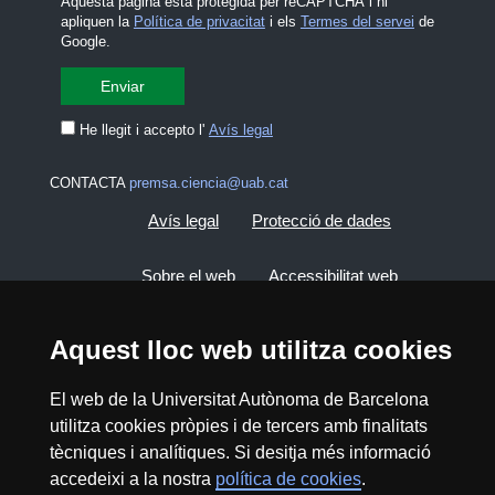
Aquesta pàgina està protegida per reCAPTCHA i hi
apliquen la
Política de privacitat
i els
Termes del servei
de
Google.
He llegit i accepto l'
Avís legal
CONTACTA
premsa.ciencia@uab.cat
Avís legal
Protecció de dades
Sobre el web
Accessibilitat web
Mapa del web UAB
Aquest lloc web utilitza cookies
El web de la Universitat Autònoma de Barcelona
2026 Divulga UAB - Creative Commons
Reconeixement - No Comercial (CC BY NC) -
utilitza cookies pròpies i de tercers amb finalitats
ISSN: 2014-6388
tècniques i analítiques. Si desitja més informació
accedeixi a la nostra
política de cookies
.
View low-bandwidth version