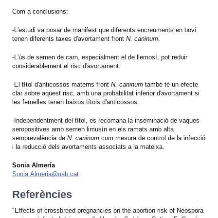
Com a conclusions:
-L'estudi va posar de manifest que diferents encreuments en boví
tenen diferents taxes d'avortament front
N. caninum
.
-L'ús de semen de carn, especialment el de llemosí, pot reduir
considerablement el risc d'avortament.
-El títol d'anticossos materns front
N. caninum
també té un efecte
clar sobre aquest risc, amb una probabilitat inferior d'avortament si
les femelles tenen baixos títols d'anticossos.
-Independentment del títol, es recomana la inseminació de vaques
seropositives amb semen limusín en els ramats amb alta
seroprevalència de
N. caninum
com mesura de control de la infecció
i la reducció dels avortaments associats a la mateixa.
Sonia Almería
Sonia.Almeria@uab.cat
Referències
"Effects of crossbreed pregnancies on the abortion risk of Neospora