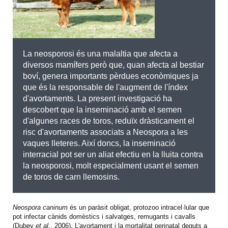
La neosporosi és una malaltia que afecta a
diversos mamífers però que, quan afecta al bestiar
boví, genera importants pèrdues econòmiques ja
que és la responsable de l'augment de l'índex
d'avortaments. La present investigació ha
descobert que la inseminació amb el semen
d'algunes races de toros, reduïx dràsticament el
risc d'avortaments associats a Neospora a les
vaques lleteres. Així doncs
, la inseminació
interracial pot ser un aliat efectiu en la lluita contra
la neosporosi, molt especialment usant el semen
de toros de carn llemosins.
Neospora caninum
és un paràsit obligat, protozoo intracel·lular que
pot infectar cànids domèstics i salvatges, remugants i cavalls
(Dubey
et al.
, 2006). L'avortament i la mortalitat perinatal deguts a