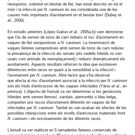
neosporosi, sobretot en bestiar de llet, han estat descrits en tot el
món i la infecció per
N. caninum
és ara considerada una de les
causes més importants d'avortament en el bestiar boví (Dubey
et
al.
, 2006).
En estudis anteriors (López-Gatius
et al.
, 2005a,b) vam demostrar
que l'ús de semen de toros de carn redueïx el risc d'avortament en
vaques de llet seropositives a
N. caninum
. La inseminació de
vaques lleteres seropositives amb semen de toros de carn reduïex
la prevalença de la infecció als ramats (els vedells híbrids no són
usats com animals de reemplaçament) i redueïx dramàticament els
avortaments. Aquests resultats reforcen la idea que existeixen
diferències entre races en quant a la sensibilitat a la infecció i
l'avortament per
N. caninum
. Altre factor que s'ha observat
que afecta al risc d'avortament associat a la infecció per
N. caninum
són els títols d'anticossos de les vaques infectades (Yániz
et al.
, en
premsa). L'objectiu de l'estudi va ser determinar si les gestacions
híbrides amb semen llemosí, xarolais, piemontès o blau belga,
comporten uns riscos d'avortament diferents en vaques de llet
infectades per
N. caninum
. També es van avaluar els efectes de les
possibles interaccions entre els nivells d'anticossos maternals front
N. caninum
i els encreuaments de les diferents races.
L'estudi va ser realitzat en 5 ramaderies lleteres comercials de