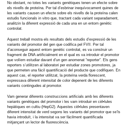
No obstant, no totes les variants genètiques tenen un efecte sobre
els nivells de proteïna. Per tal d’esbrinar inequívocament quines de
les variants causen un efecte sobre els nivells de la proteïna calen
estudis funcionals in vitro que, tractant cada variant separadament,
analitzin la diferent expressió de cada una en un entorn genètic
controlat.
Aquest treball mostra els resultats dels estudis d’expressió de les
variants del promotor del gen que codifica pel FVII. Per tal
d’aconseguir aquest entorn genètic controlat, es va construir un
fragment de DNA artificialment en el qual es va introduir el promotor
que volíem estudiar davant d’un gen anomenat “reporter”. Els gens
reporters s’utilitzen al laboratori per estudiar zones promotores, ja
que permeten una fàcil quantificació del producte que codifiquen. En
aquest cas, el reporter utilitzat, la proteïna verda florescent,
expressava diferent intensitat de color depenent de les diferents
variants contingudes al promotor.
Vam generar diferents construccions artificials amb les diferents
variants genètiques del promotor i les vam introduir en cèl•lules
hepàtiques en cultiu (HepG2). Aquestes cèl•lules presentaven
diferent intensitat de verd segons les variants del promotor que se’ls
havia introduït, i la intensitat va ser fàcilment quantificada
mitjançant un lector de fluorescència.