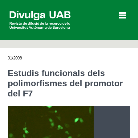
p
a
l
01/2008
Articles
Entrevistes
Vídeos
Estudis funcionals dels
polimorfismes del promotor
del F7
Agenda
English
Español
CERCAR