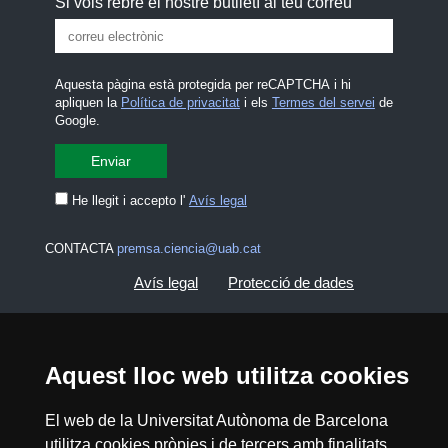
Si vols rebre el nostre butlletí al teu correu
Aquesta pàgina està protegida per reCAPTCHA i hi
apliquen la
Política de privacitat
i els
Termes del servei
de
Google.
He llegit i accepto l'
Avís legal
CONTACTA
premsa.ciencia@uab.cat
Avís legal
Protecció de dades
Sobre el web
Accessibilitat web
Aquest lloc web utilitza cookies
Mapa del web UAB
El web de la Universitat Autònoma de Barcelona
utilitza cookies pròpies i de tercers amb finalitats
2026 Divulga UAB - Creative Commons