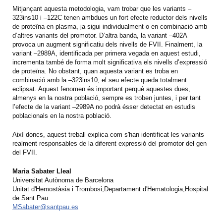
Mitjançant aquesta metodologia, vam trobar que les variants –
323ins10 i –122C tenen ambdues un fort efecte reductor dels nivells
de proteïna en plasma, ja sigui individualment o en combinació amb
d’altres variants del promotor. D’altra banda, la variant –402A
provoca un augment significatiu dels nivells de FVII. Finalment, la
variant –2989A, identificada per primera vegada en aquest estudi,
incrementa també de forma molt significativa els nivells d’expressió
de proteïna. No obstant, quan aquesta variant es troba en
combinació amb la –323ins10, el seu efecte queda totalment
eclipsat. Aquest fenomen és important perquè aquestes dues,
almenys en la nostra població, sempre es troben juntes, i per tant
l’efecte de la variant –2989A no podrà ésser detectat en estudis
poblacionals en la nostra població.
Així doncs, aquest treball explica com s'han identificat les variants
realment responsables de la diferent expressió del promotor del gen
del FVII.
Maria Sabater Lleal
Universitat Autònoma de Barcelona
Unitat d'Hemostàsia i Trombosi,Departament d'Hematologia,Hospital
de Sant Pau
MSabater@santpau.es