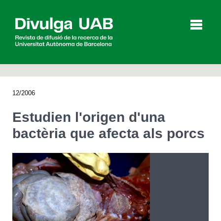
p
a
l
12/2006
Articles
Entrevistes
Vídeos
Estudien l'origen d'una
bactèria que afecta als porcs
Agenda
English
Español
CERCAR