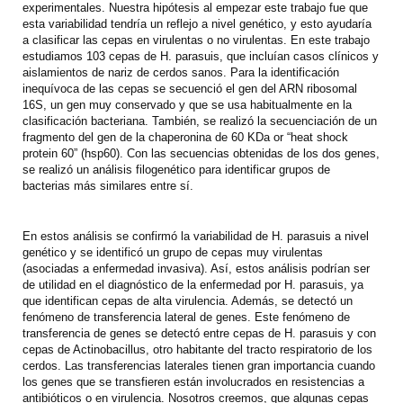
experimentales. Nuestra hipótesis al empezar este trabajo fue que
esta variabilidad tendría un reflejo a nivel genético, y esto ayudaría
a clasificar las cepas en virulentas o no virulentas. En este trabajo
estudiamos 103 cepas de H. parasuis, que incluían casos clínicos y
aislamientos de nariz de cerdos sanos. Para la identificación
inequívoca de las cepas se secuenció el gen del ARN ribosomal
16S, un gen muy conservado y que se usa habitualmente en la
clasificación bacteriana. También, se realizó la secuenciación de un
fragmento del gen de la chaperonina de 60 KDa or “heat shock
protein 60” (hsp60). Con las secuencias obtenidas de los dos genes,
se realizó un análisis filogenético para identificar grupos de
bacterias más similares entre sí.
En estos análisis se confirmó la variabilidad de H. parasuis a nivel
genético y se identificó un grupo de cepas muy virulentas
(asociadas a enfermedad invasiva). Así, estos análisis podrían ser
de utilidad en el diagnóstico de la enfermedad por H. parasuis, ya
que identifican cepas de alta virulencia. Además, se detectó un
fenómeno de transferencia lateral de genes. Este fenómeno de
transferencia de genes se detectó entre cepas de H. parasuis y con
cepas de Actinobacillus, otro habitante del tracto respiratorio de los
cerdos. Las transferencias laterales tienen gran importancia cuando
los genes que se transfieren están involucrados en resistencias a
antibióticos o en virulencia. Nosotros creemos, que algunas cepas