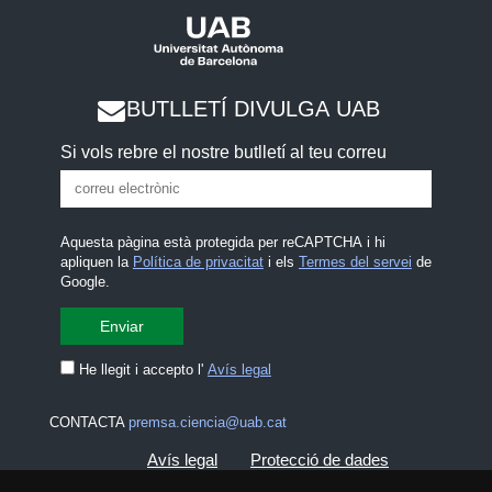
BUTLLETÍ DIVULGA UAB
Si vols rebre el nostre butlletí al teu correu
Aquesta pàgina està protegida per reCAPTCHA i hi
apliquen la
Política de privacitat
i els
Termes del servei
de
Google.
He llegit i accepto l'
Avís legal
CONTACTA
premsa.ciencia@uab.cat
Avís legal
Protecció de dades