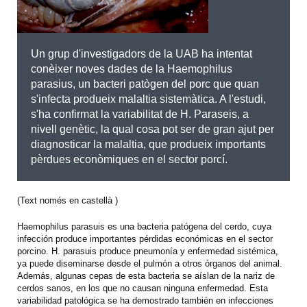
Un grup d'investigadors de la UAB ha intentat
conèixer noves dades de la Haemophilus
parasius, un bacteri patògen del porc que quan
s'infecta produeix malaltia sistemàtica. A l'estudi,
s'ha confirmat la variabilitat de H. Paraseis, a
nivell genètic, la qual cosa pot ser de gran ajut per
diagnosticar la malaltia, que produeix importants
pèrdues econòmiques en el sector porcí.
(Text només en castellà )
Haemophilus parasuis es una bacteria patógena del cerdo, cuya
infección produce importantes pérdidas económicas en el sector
porcino. H. parasuis produce pneumonía y enfermedad sistémica,
ya puede diseminarse desde el pulmón a otros órganos del animal.
Además, algunas cepas de esta bacteria se aíslan de la nariz de
cerdos sanos, en los que no causan ninguna enfermedad. Esta
variabilidad patológica se ha demostrado también en infecciones