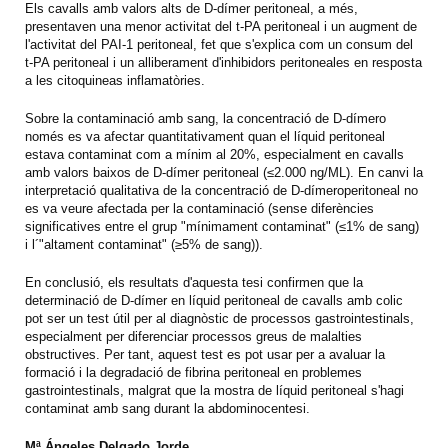
Els cavalls amb valors alts de D-dímer peritoneal, a més,
presentaven una menor activitat del t-PA peritoneal i un augment de
l'activitat del PAI-1 peritoneal, fet que s'explica com un consum del
t-PA peritoneal i un alliberament d'inhibidors peritoneales en resposta
a les citoquineas inflamatòries.
Sobre la contaminació amb sang, la concentració de D-dímero
només es va afectar quantitativament quan el líquid peritoneal
estava contaminat com a mínim al 20%, especialment en cavalls
amb valors baixos de D-dímer peritoneal (≤2.000 ng/ML). En canvi la
interpretació qualitativa de la concentració de D-dímeroperitoneal no
es va veure afectada per la contaminació (sense diferències
significatives entre el grup "mínimament contaminat" (≤1% de sang)
i l´"altament contaminat" (≥5% de sang)).
En conclusió, els resultats d'aquesta tesi confirmen que la
determinació de D-dímer en líquid peritoneal de cavalls amb colic
pot ser un test útil per al diagnòstic de processos gastrointestinals,
especialment per diferenciar processos greus de malalties
obstructives. Per tant, aquest test es pot usar per a avaluar la
formació i la degradació de fibrina peritoneal en problemes
gastrointestinals, malgrat que la mostra de líquid peritoneal s'hagi
contaminat amb sang durant la abdominocentesi.
Mª Ángeles Delgado Jorde