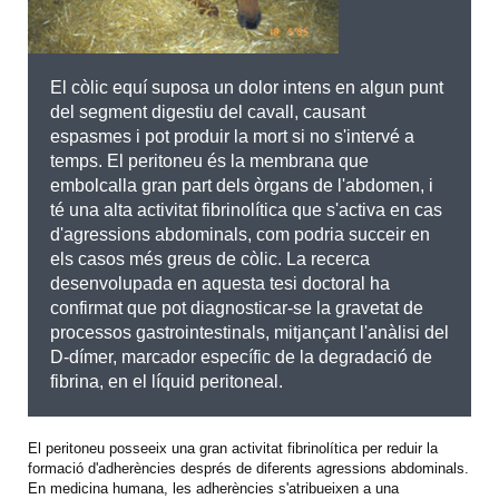
El còlic equí suposa un dolor intens en algun punt
del segment digestiu del cavall, causant
espasmes i pot produir la mort si no s'intervé a
temps. El peritoneu és la membrana que
embolcalla gran part dels òrgans de l'abdomen, i
té una alta activitat fibrinolítica que s'activa en cas
d'agressions abdominals, com podria succeir en
els casos més greus de còlic. La recerca
desenvolupada en aquesta tesi doctoral ha
confirmat que pot diagnosticar-se la gravetat de
processos gastrointestinals, mitjançant l'anàlisi del
D-dímer, marcador específic de la degradació de
fibrina, en el líquid peritoneal.
El peritoneu posseeix una gran activitat fibrinolítica per reduir la
formació d'adherències després de diferents agressions abdominals.
En medicina humana, les adherències s'atribueixen a una