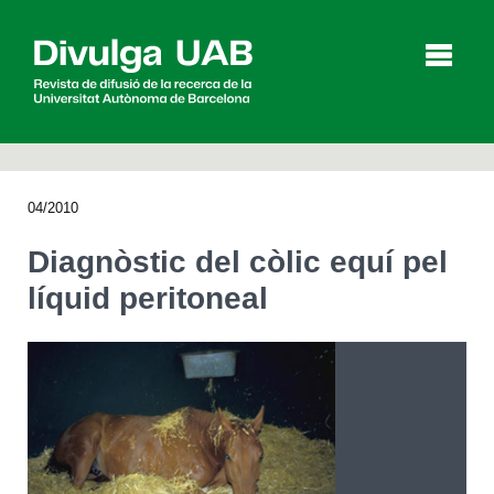
p
a
l
04/2010
Articles
Entrevistes
Vídeos
Diagnòstic del còlic equí pel
líquid peritoneal
Agenda
English
Español
CERCAR