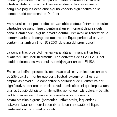
intrahospitalària. Finalment, es va avaluar si la contaminació
sanguínia pogués ocasionar alguna variació significativa en la
concentració peritoneal de D-dímer.
En aquest estudi prospectiu, es van obtenir simultàniament mostres
citratades de sang i líquid peritoneal en el moment d'ingrés dels
cavalls amb còlic i alguns cavalls control. Per avaluar l'efecte de la
contaminació amb sang, les mostres de líquid peritoneal es van
contaminar amb un 1, 5, 10 i 20% de sang del propi cavall.
La concentració de D-dímer es va analitzar mitjançant un test
quantitatiu inmunoturbidimètric. Les activitats de t-PA i PAI-1 del
líquid peritoneal es van analitzar mitjançant un test ELISA.
En l'estudi clínic prospectiu observacional, es van incloure un total
de 236 cavalls, mentre que per a l'estudi experimental es van
emprar 38 cavalls. La concentració peritoneal de D-dímer va ser
significativament major en els cavalls amb còlic, el que implica una
gran activació del sistema fibrinolític peritoneal. Els valors més alts
de D-dímer es van observar en cavalls amb processos
gastrointestinals greus (peritonitis, inflamatoris, isquèmics), i
estaven clarament correlacionats amb una alteració del líquid
peritoneal i amb un mal pronòstic.