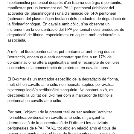
hipofibrinòlisi peritoneal després d'un trauma quirúrgic o peritonitis,
manifestat per un increment del PAI-1 peritoneal (inhibidor del
activador del plasminògen) i una disminució del t-PA peritoneal
(activador del plasminògen tisular) i dels productes de degradació de
la fibrina/fibrinògen. En cavalls amb còlic, s'ha observat un
increment en la concentració del t-PA peritoneal i dels productes de
degradació de fibrina, especialment en aquells amb endotoxèmia
associada.
A més, el líquid peritoneal es pot contaminar amb sang durant
l'extracció, encara que està demostrat que fins a un 17% de
contaminació no altera significativament el recompte de cèl·lules
nucleades ni la concentració de proteïnes en cavalls sans.
El D-dímer és un marcador específic de la degradació de fibrina,
molt útil en cavalls amb còlic i en neonats sèptics per avaluar
hipercoagulació/hiperfibrinòlisi sanguínia. No obstant això, es
desconeix la utilitat del D-dímer com a marcador de fibrinólisi
peritoneal en cavalls amb còlic.
Per tant, l'objectiu de la present tesi va ser avaluar l'activitat
fibrinolítica peritoneal en cavalls amb còlic mitjançant la
determinació de la concentració de D-dímer i les activitats
peritoneales de t-PA i PAI-1, tot això en relació amb el tipus de
procés gastrointestinal, el tipus de líquid peritoneal i l'evolució