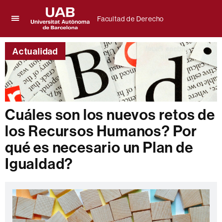
Facultad de Derecho
Clica
UAB
aquí
Universitat
para
Actualidad
Autònoma
desplegar
de
el
Barcelona
menú
de
Facultad
de
Cuáles son los nuevos retos de
Derecho
los Recursos Humanos? Por
qué es necesario un Plan de
Igualdad?