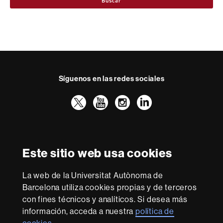
Buscar
Síguenos en las redes sociales
Twitter
YouTube
Instagram
LinkedIn
Facultad
UAB
Reconocimiento internacional de la excelencia
Derecho
HR
Este sitio web usa cookies
Excellence
in
La web de la Universitat Autònoma de
Research
Con la financiación de
-
Barcelona utiliza cookies propias y de terceros
Euraxess
con fines técnicos y analíticos. Si desea más
información, acceda a nuestra
política de