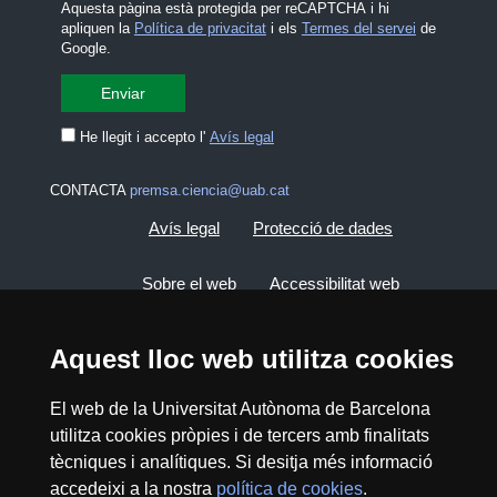
Aquesta pàgina està protegida per reCAPTCHA i hi
apliquen la
Política de privacitat
i els
Termes del servei
de
Google.
He llegit i accepto l'
Avís legal
CONTACTA
premsa.ciencia@uab.cat
Avís legal
Protecció de dades
Sobre el web
Accessibilitat web
Mapa del web UAB
Aquest lloc web utilitza cookies
El web de la Universitat Autònoma de Barcelona
2026 Divulga UAB - Creative Commons
Reconeixement - No Comercial (CC BY NC) -
utilitza cookies pròpies i de tercers amb finalitats
ISSN: 2014-6388
tècniques i analítiques. Si desitja més informació
View low-bandwidth version
accedeixi a la nostra
política de cookies
.