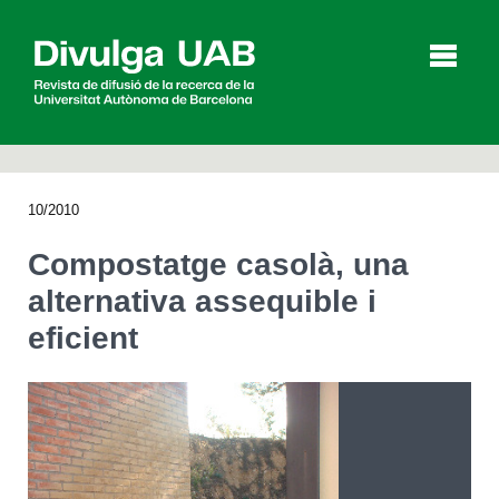
p
a
l
10/2010
Articles
Entrevistes
Vídeos
Compostatge casolà, una
alternativa assequible i
eficient
Agenda
English
Español
CERCAR