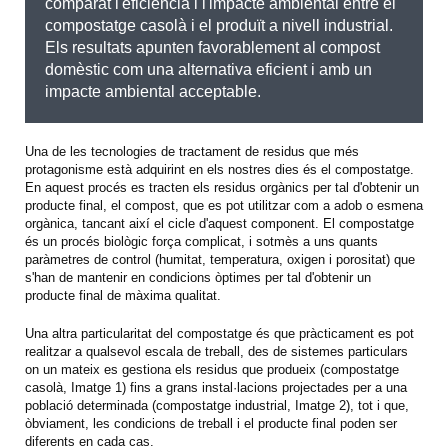
comparat l'eficiència i l'impacte ambiental entre el
compostatge casolà i el produït a nivell industrial.
Els resultats apunten favorablement al compost
domèstic com una alternativa eficient i amb un
impacte ambiental acceptable.
Una de les tecnologies de tractament de residus que més
protagonisme està adquirint en els nostres dies és el compostatge.
En aquest procés es tracten els residus orgànics per tal d'obtenir un
producte final, el compost, que es pot utilitzar com a adob o esmena
orgànica, tancant així el cicle d'aquest component. El compostatge
és un procés biològic força complicat, i sotmès a uns quants
paràmetres de control (humitat, temperatura, oxigen i porositat) que
s'han de mantenir en condicions òptimes per tal d'obtenir un
producte final de màxima qualitat.
Una altra particularitat del compostatge és que pràcticament es pot
realitzar a qualsevol escala de treball, des de sistemes particulars
on un mateix es gestiona els residus que produeix (compostatge
casolà, Imatge 1) fins a grans instal·lacions projectades per a una
població determinada (compostatge industrial, Imatge 2), tot i que,
òbviament, les condicions de treball i el producte final poden ser
diferents en cada cas.