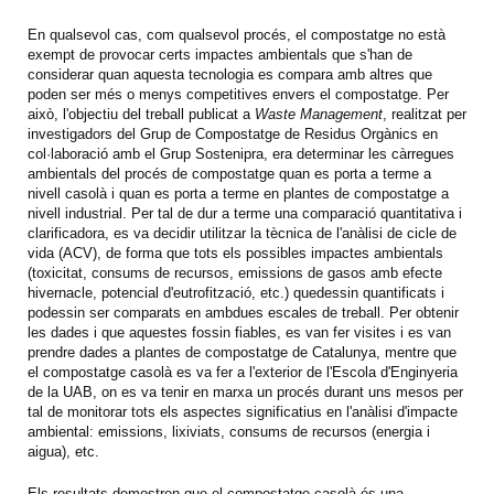
En qualsevol cas, com qualsevol procés, el compostatge no està
exempt de provocar certs impactes ambientals que s'han de
considerar quan aquesta tecnologia es compara amb altres que
poden ser més o menys competitives envers el compostatge. Per
això, l'objectiu del treball publicat a
Waste Management
, realitzat per
investigadors del Grup de Compostatge de Residus Orgànics en
col·laboració amb el Grup Sostenipra, era determinar les càrregues
ambientals del procés de compostatge quan es porta a terme a
nivell casolà i quan es porta a terme en plantes de compostatge a
nivell industrial. Per tal de dur a terme una comparació quantitativa i
clarificadora, es va decidir utilitzar la tècnica de l'anàlisi de cicle de
vida (ACV), de forma que tots els possibles impactes ambientals
(toxicitat, consums de recursos, emissions de gasos amb efecte
hivernacle, potencial d'eutrofització, etc.) quedessin quantificats i
podessin ser comparats en ambdues escales de treball. Per obtenir
les dades i que aquestes fossin fiables, es van fer visites i es van
prendre dades a plantes de compostatge de Catalunya, mentre que
el compostatge casolà es va fer a l'exterior de l'Escola d'Enginyeria
de la UAB, on es va tenir en marxa un procés durant uns mesos per
tal de monitorar tots els aspectes significatius en l'anàlisi d'impacte
ambiental: emissions, lixiviats, consums de recursos (energia i
aigua), etc.
Els resultats demostren que el compostatge casolà és una