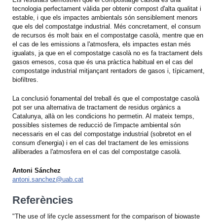
tecnologia perfectament vàlida per obtenir compost d'alta qualitat i
estable, i que els impactes ambientals són sensiblement menors
que els del compostatge industrial. Més concretament, el consum
de recursos és molt baix en el compostatge casolà, mentre que en
el cas de les emissions a l'atmosfera, els impactes estan més
igualats, ja que en el compostatge casolà no es fa tractament dels
gasos emesos, cosa que és una pràctica habitual en el cas del
compostatge industrial mitjançant rentadors de gasos i, típicament,
biofiltres.
La conclusió fonamental del treball és que el compostatge casolà
pot ser una alternativa de tractament de residus orgànics a
Catalunya, allà on les condicions ho permetin. Al mateix temps,
possibles sistemes de reducció de l'impacte ambiental són
necessaris en el cas del compostatge industrial (sobretot en el
consum d'energia) i en el cas del tractament de les emissions
alliberades a l'atmosfera en el cas del compostatge casolà.
Antoni Sánchez
antoni.sanchez@uab.cat
Referències
"The use of life cycle assessment for the comparison of biowaste