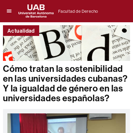
Facultad de Derecho
Clica
UAB
aquí
Universitat
para
Actualidad
Autònoma
desplegar
de
el
Barcelona
menú
de
Facultad
de
Cómo tratan la sostenibilidad
Derecho
en las universidades cubanas?
Y la igualdad de género en las
universidades españolas?