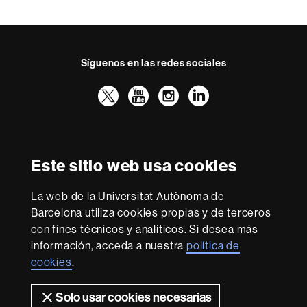
Síguenos en las redes sociales
Twitter
YouTube
Instagram
LinkedIn
Facultad
UAB
Reconocimiento internacional de la excelencia
Derecho
HR
Este sitio web usa cookies
Excellence
in
La web de la Universitat Autònoma de
Research
Con la financiación de
-
Barcelona utiliza cookies propias y de terceros
Euraxess
con fines técnicos y analíticos. Si desea más
información, acceda a nuestra
política de
cookies
.
Sobre
esta
Solo usar cookies necesarias
Aviso legal
Protección de datos
Sobre el