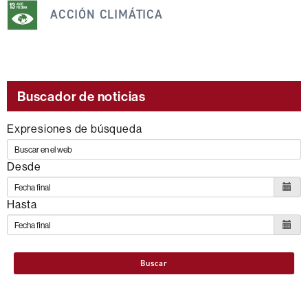
noticia
ACCIÓN CLIMÁTICA
se
engloba
dentro
de
Buscador de noticias
los
Expresiones de búsqueda
siguientes
ODS
Desde
Hasta
Buscar