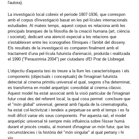
l'autora).
La investigació local cobreix el període 1907-1936, que correspon
amb el corpus d'investigació basat en les pel·lícules internacionals
estudiades. Al mateix temps, aquest corpus es relaciona amb les
principals branques de la filosofia de la creació humana (art, ciència
i societat), dedicant una atenció especial a les relacions que
s'estableixen entre les iconografies fílmiques i l'àmbit del disseny.
Els resultats de la investigació es comparen finalment amb el
tractament d’una pel·lícula futurista d'animació, produïda i realitzada
el 1990 ("Peraustrinia 2004") per ciutadans d'El Prat de Llobregat.
L'objectiu d'aquesta tesi és treure a la llum les característiques i els
components (objectuals i conceptuals) de l'imaginari futurista
detectat al cinema primitiu universal el qual, segons s'ha determinat,
es transforma en model arquetípic consolidat al cinema clàssic.
Aquest model ha estat associat amb la visió particular de l'imaginari
futur creat des del referent local, la qual cosa permet concloure que
el "món global" universal, generat amb l'ajuda de la cinematografia,
ha estat col·lectivitzat i tendeix a perpetuar-se amb el temps i es fa
molt difícil variar els seus components. Per aquesta raó, el model
arquetípic universal té sempre més influència sobre l'ésser humà
durant el procés creatiu, al moment d'imaginar un món futur, que les
circumstàncies i la història del "món singular" al qual pertany i hi
viu.