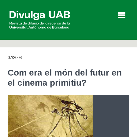
p
a
l
07/2008
Articles
Entrevistes
Vídeos
Com era el món del futur en
el cinema primitiu?
Agenda
English
Español
CERCAR