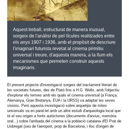
Aquest treball, estructurat de manera inusual,
sorgeix de l'anàlisi de pel·lícules realitzades entre
els anys 1907 i 1936, amb el propòsit de descriure
l'imaginari futurista revelat al cinema primitiu
universal i treure, d'aquesta manera, a la llum els
mecanismes que permeten construir aquests
imaginaris.
El present projecte d'investigació sorgeix del tractament literari de
les societats futures, des de Plató fins a H.G. Wells, amb l'objectiu
d'explorar els termes amb els quals el cinema universal (a França,
Alemanya, Gran Bretanya, EUA i la URSS) va adaptar les seves
visions. Però aquesta investigació sobre arquetips de mites
universals va en paral·lel amb un altre estudi d'arqueologia local que
té el seu origen a fonts autòctones (documents d'arxius, memòria
oral...) sobre l'arribada del cinema a la població catalana d'El Prat de
Llobregat (seu de l'aeroport, prop de Barcelona, i lloc d'origen de