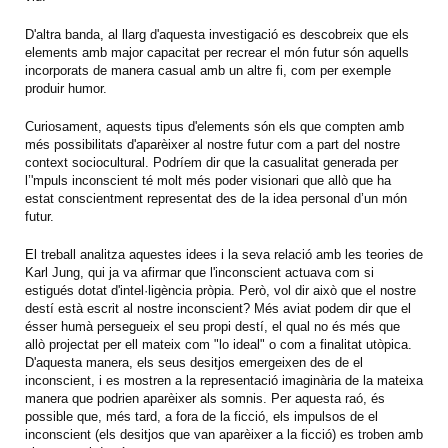
D'altra banda, al llarg d'aquesta investigació es descobreix que els
elements amb major capacitat per recrear el món futur són aquells
incorporats de manera casual amb un altre fi, com per exemple
produir humor.
Curiosament, aquests tipus d'elements són els que compten amb
més possibilitats d'aparèixer al nostre futur com a part del nostre
context sociocultural. Podríem dir que la casualitat generada per
l’'mpuls inconscient té molt més poder visionari que allò que ha
estat conscientment representat des de la idea personal d’un món
futur.
El treball analitza aquestes idees i la seva relació amb les teories de
Karl Jung, qui ja va afirmar que l'inconscient actuava com si
estigués dotat d'intel·ligència pròpia. Però, vol dir això que el nostre
destí està escrit al nostre inconscient? Més aviat podem dir que el
ésser humà persegueix el seu propi destí, el qual no és més que
allò projectat per ell mateix com "lo ideal" o com a finalitat utòpica.
D'aquesta manera, els seus desitjos emergeixen des de el
inconscient, i es mostren a la representació imaginària de la mateixa
manera que podrien aparèixer als somnis. Per aquesta raó, és
possible que, més tard, a fora de la ficció, els impulsos de el
inconscient (els desitjos que van aparèixer a la ficció) es troben amb