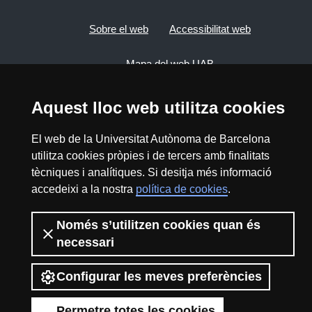
Sobre el web
Accessibilitat web
Mapa del web UAB
Aquest lloc web utilitza cookies
2026 Divulga UAB - Creative Commons
Reconeixement - No Comercial (CC BY NC) -
ISSN: 2014-6388
El web de la Universitat Autònoma de Barcelona
utilitza cookies pròpies i de tercers amb finalitats
View low-bandwidth version
tècniques i analítiques. Si desitja més informació
accedeixi a la nostra
política de cookies
.
Només s’utilitzen cookies quan és
necessari
Configurar les meves preferències
Permetre totes les cookies