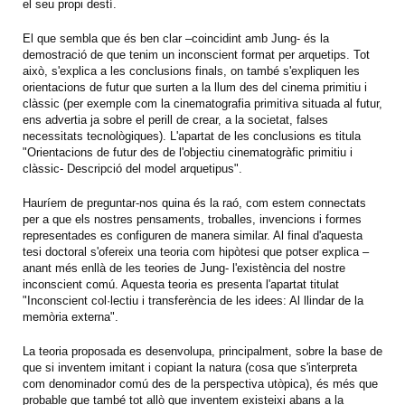
el seu propi destí.
El que sembla que és ben clar –coincidint amb Jung- és la
demostració de que tenim un inconscient format per arquetips. Tot
això, s'explica a les conclusions finals, on també s'expliquen les
orientacions de futur que surten a la llum des del cinema primitiu i
clàssic (per exemple com la cinematografia primitiva situada al futur,
ens advertia ja sobre el perill de crear, a la societat, falses
necessitats tecnològiques). L'apartat de les conclusions es titula
"Orientacions de futur des de l'objectiu cinematogràfic primitiu i
clàssic- Descripció del model arquetipus".
Hauríem de preguntar-nos quina és la raó, com estem connectats
per a que els nostres pensaments, troballes, invencions i formes
representades es configuren de manera similar. Al final d'aquesta
tesi doctoral s'ofereix una teoria com hipòtesi que potser explica –
anant més enllà de les teories de Jung- l'existència del nostre
inconscient comú. Aquesta teoria es presenta l'apartat titulat
"Inconscient col·lectiu i transferència de les idees: Al llindar de la
memòria externa".
La teoria proposada es desenvolupa, principalment, sobre la base de
que si inventem imitant i copiant la natura (cosa que s'interpreta
com denominador comú des de la perspectiva utòpica), és més que
probable que també tot allò que inventem existeixi abans a la