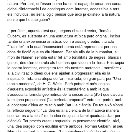
natura. Per tant, si l'ésser humà ha estat capaç de crear una xarxa
global d'informació i de continguts com Internet, accessible a tots
els individus, no seria lògic pensar que això ja existeix a la natura
sense que ho sapiguem?
I, per últim, aquesta tesi que, segons el seu director, Román
Gubern, es sustenta en una estructura atípica però original, inclou
també una experiència artística, com a assaig creatiu, titulada
"Transfer", a la qual l'inconscient comú està representat per una
dona de ficció que es diu Numen. Per als ulls de la humanitat, el
món de Numen sembla estar fet amb tonalitats de negres, blancs i
grisos, des d'on controla als humans que viuen a la Terra. Ens copia
la nostra identitat, enregistra tots els nostres materials i transfereix
a la civilització idees que ens ajuden a progressar: ella és la
inspiració. Tota una utopia de l'art inspirada, en gran part, per "Una
utopia moderna", de H. G. Wells. Però potser el més original
d'aquesta exposició artística és la transferència amb la qual
s'associa la fórmula geomètrica de la secció àuria (d'or) que calcula
la mitjana proporcional ("la perfecta proporció" entre les parts), amb
el concepte d'idea en relació amb l'art i la ciència. De tot això s'obté
la reflexió següent: "La idea és a la ciència de la mateixa manera
que l'art és a la idea" (o: la idea és igual a l'arrel quadrada d'art per
ciència). Tot procés creatiu requereix un pensament científic, així,
una idea sorgeix com equilibri entre ambdós. Román Gubern, al seu
llibre del visitant, va escriure: "La retroalimentació idea-art-ciència