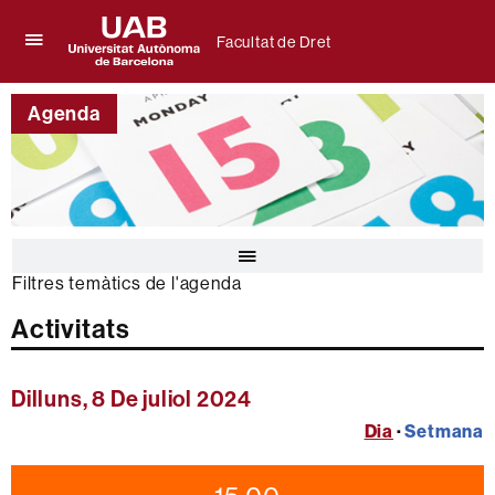
Facultat de Dret
Prem
UAB
per
Universitat
desplegar
Agenda
Autònoma
el
de
menú
Barcelona
de
Facultat
de
Dret
Prem
per
Filtres temàtics de l'agenda
desplegar
el
Activitats
calendari
de
l'agenda
Dilluns, 8 De juliol 2024
Dia
·
Setmana