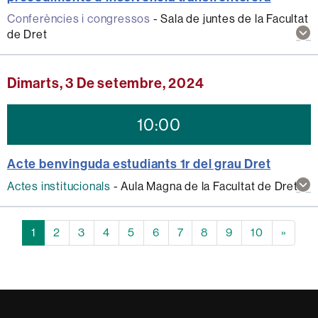
Conferències i congressos
-
Sala de juntes de la Facultat
Mos
de Dret
mé
inf
sob
Dimarts, 3 De setembre, 2024
aqu
act
10:00
Acte benvinguda estudiants 1r del grau Dret
Mos
Actes institucionals
-
Aula Magna de la Facultat de Dret
mé
inf
sob
1
2
3
4
5
6
7
8
9
10
»
aqu
act