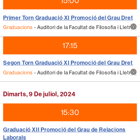
15:00
Primer Torn Graduació XI Promoció del Grau Dret
Mos
Graduacions
-
Auditori de la Facultat de Filosofia i Lletres
mé
inf
17:15
sob
aqu
act
Segon Torn Graduació XI Promoció del Grau Dret
Mos
Graduacions
-
Auditori de la Facultat de Filosofia i Lletres
mé
inf
sob
Dimarts, 9 De juliol, 2024
aqu
act
15:30
Graduació XII Promoció del Grau de Relacions
Laborals