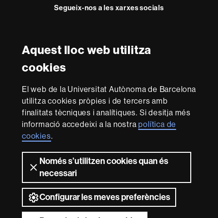
Segueix-nos a les xarxes socials
Twitter
YouTube
Instagram
LinkedIn
Facultat
UAB
Aquest lloc web utilitza
Reconeixement internacional de l'excel·lència
Dret
cookies
HR
Excellence
El web de la Universitat Autònoma de Barcelona
in
Research
utilitza cookies pròpies i de tercers amb
-
Amb el finançament de
finalitats tècniques i analítiques. Si desitja més
Euraxess
informació accedeixi a la nostra
política de
cookies
.
Sobre
Només s’utilitzen cookies quan és
aquest
necessari
web
Avís legal
Protecció de dades
Sobre el
web
Accessibilitat web
Mapa del web UAB
Configurar les meves preferències
2026 Universitat Autònoma de Barcelona