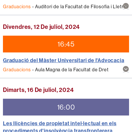
Mos
Graduacions
-
Auditori de la Facultat de Filosofia i Lletres
mé
inf
sob
Divendres, 12 De juliol, 2024
aqu
act
16:45
Graduació del Màster Universitari de l'Advocacia
Mos
Graduacions
-
Aula Magna de la Facultat de Dret
mé
inf
sob
Dimarts, 16 De juliol, 2024
aqu
act
16:00
Les llicències de propietat intel·lectual en els
procediments d'insolvència transfronterera