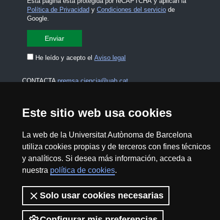
Esta página está protegida por reCAPTCHA y aplican la
Política de Privacidad
y
Condiciones del servicio
de
Google.
He leído y acepto el
Aviso legal
CONTACTA
premsa.ciencia@uab.cat
Aviso legal
Protección de datos
Este sitio web usa cookies
Sobre el web
Accesibilidad web
La web de la Universitat Autònoma de Barcelona
utiliza cookies propias y de terceros con fines técnicos
Mapa del web UAB
y analíticos. Si desea más información, acceda a
nuestra
política de cookies
.
2026 Divulga UAB - Commons Reconocimiento -
No Comercial (CC BY NC) - ISSN: 2014-6388
Solo usar cookies necesarias
View low-bandwidth version
Configurar mis preferencias