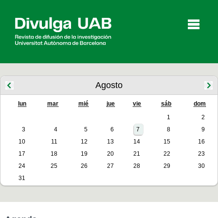
p
a
l
Agosto
lun
mar
mié
jue
vie
sáb
dom
Artículos
Entrevistas
Vídeos
1
2
3
4
5
6
7
8
9
10
11
12
13
14
15
16
Agenda
17
18
19
20
21
22
23
24
25
26
27
28
29
30
31
English
Català
BUSCAR