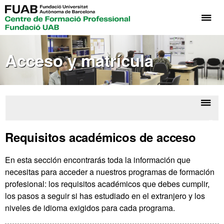
Cli
aq
pa
Acceso y matrícula
de
el
me
de
Fo
Despl
Trá
Pr
la
acad
Requisitos académicos de acceso
Fu
naveg
UA
En esta sección encontrarás toda la información que
necesitas para acceder a nuestros programas de formación
profesional: los requisitos académicos que debes cumplir,
los pasos a seguir si has estudiado en el extranjero y los
niveles de idioma exigidos para cada programa.