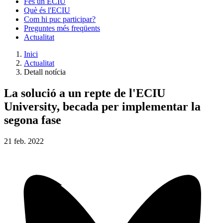
Fes un ECIU
Què és l'ECIU
Com hi puc participar?
Preguntes més freqüents
Actualitat
Inici
Actualitat
Detall notícia
La solució a un repte de l'ECIU
University, becada per implementar la
segona fase
21
feb.
2022