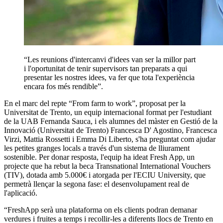
“Les reunions d'intercanvi d'idees van ser la millor part
i l'oportunitat de tenir supervisors tan preparats a qui
presentar les nostres idees, va fer que tota l'experiència
encara fos més rendible”.
En el marc del repte “From farm to work”, proposat per la
Universitat de Trento, un equip internacional format per l'estudiant
de la UAB Fernanda Sauca, i els alumnes del màster en Gestió de la
Innovació (Universitat de Trento) Francesca D' Agostino, Francesca
Virzi, Mattia Rossetti i Emma Di Liberto, s'ha preguntat com ajudar
les petites granges locals a través d'un sistema de lliurament
sostenible. Per donar resposta, l'equip ha ideat Fresh App, un
projecte que ha rebut la beca Transnational International Vouchers
(TIV), dotada amb 5.000€ i atorgada per l'ECIU University, que
permetrà llençar la segona fase: el desenvolupament real de
l'aplicació.
“FreshApp serà una plataforma on els clients podran demanar
verdures i fruites a temps i recollir-les a diferents llocs de Trento en