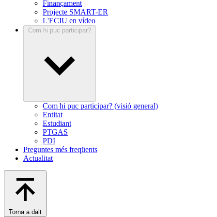
Finançament
Projecte SMART-ER
L'ECIU en vídeo
Com hi puc participar?
Com hi puc participar? (visió general)
Entitat
Estudiant
PTGAS
PDI
Preguntes més freqüents
Actualitat
Torna a dalt