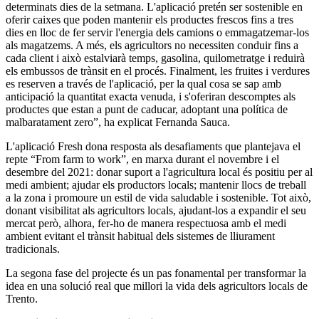
determinats dies de la setmana. L'aplicació pretén ser sostenible en
oferir caixes que poden mantenir els productes frescos fins a tres
dies en lloc de fer servir l'energia dels camions o emmagatzemar-los
als magatzems. A més, els agricultors no necessiten conduir fins a
cada client i això estalviarà temps, gasolina, quilometratge i reduirà
els embussos de trànsit en el procés. Finalment, les fruites i verdures
es reserven a través de l'aplicació, per la qual cosa se sap amb
anticipació la quantitat exacta venuda, i s'oferiran descomptes als
productes que estan a punt de caducar, adoptant una política de
malbaratament zero”, ha explicat Fernanda Sauca.
L'aplicació Fresh dona resposta als desafiaments que plantejava el
repte “From farm to work”, en marxa durant el novembre i el
desembre del 2021: donar suport a l'agricultura local és positiu per al
medi ambient; ajudar els productors locals; mantenir llocs de treball
a la zona i promoure un estil de vida saludable i sostenible. Tot això,
donant visibilitat als agricultors locals, ajudant-los a expandir el seu
mercat però, alhora, fer-ho de manera respectuosa amb el medi
ambient evitant el trànsit habitual dels sistemes de lliurament
tradicionals.
La segona fase del projecte és un pas fonamental per transformar la
idea en una solució real que millori la vida dels agricultors locals de
Trento.