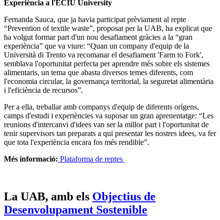
Experiència a l'ECIU University
Fernanda Sauca, que ja havia participat prèviament al repte
“Prevention of textile waste”, proposat per la UAB, ha explicat que
ha volgut formar part d'un nou desafiament gràcies a la “gran
experiència” que va viure: “Quan un company d'equip de la
Università di Trento va recomanar el desafiament 'Farm to Fork',
semblava l'oportunitat perfecta per aprendre més sobre els sistemes
alimentaris, un tema que abasta diversos temes diferents, com
l'economia circular, la governança territorial, la seguretat alimentària
i l'eficiència de recursos”.
Per a ella, treballar amb companys d'equip de diferents orígens,
camps d'estudi i experiències va suposar un gran aprenentatge: “Les
reunions d'intercanvi d'idees van ser la millor part i l'oportunitat de
tenir supervisors tan preparats a qui presentar les nostres idees, va fer
que tota l'experiència encara fos més rendible”.
Més informació:
Plataforma de reptes
La UAB, amb els
Objectius de
Desenvolupament Sostenible