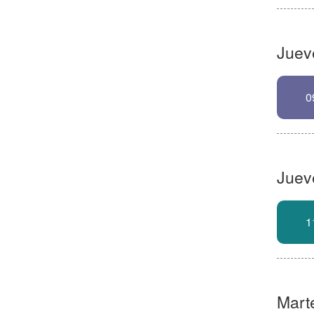
Juev
0
Jueve
1
Marte