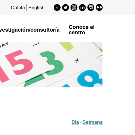
Facebook
Twitter
Youtube
LinkedIn
Instagram
Flickr
Català
English
EPSI
EPSI
EPSI
EPSI
EPSI
Conoce el
vestigación/consultoría
centro
Dia
·
Setmana