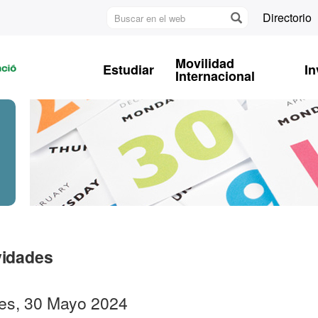
Buscar
Directorio
en
U
el
A
web
Movilidad
Estudiar
In
B
Internacional
vidades
es, 30 Mayo 2024