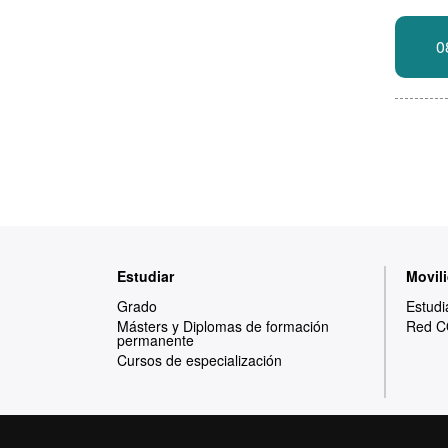
0
Mapa
Estudiar
Movili
web
Grado
Estudi
Másters y Diplomas de formación
Red C
permanente
Cursos de especialización