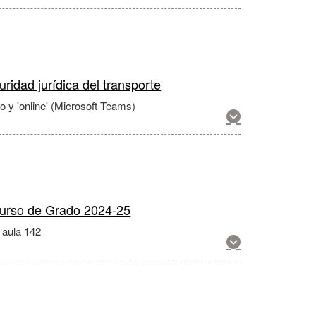
más
información
sobre
esta
actividad
idad jurídica del transporte
co y 'online' (Microsoft Teams)
Muestra
más
información
sobre
esta
actividad
curso de Grado 2024-25
 aula 142
Muestra
más
información
sobre
esta
actividad