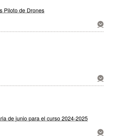
s Piloto de Drones
Muestra
más
información
sobre
esta
actividad
Muestra
más
información
sobre
esta
actividad
taria de junio para el curso 2024-2025
Muestra