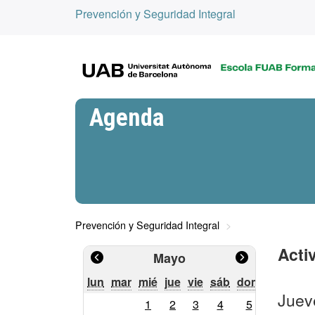
Prevención y Seguridad Integral
Agenda
Prevención y Seguridad Integral
Acti
Mayo
lunes
martes
miércoles
jueves
viernes
sábado
domingo
lun
mar
mié
jue
vie
sáb
dom
Juev
Calendario
1
2
3
4
5