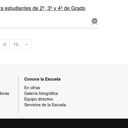
ra estudiantes de 2º, 3º y 4º de Grado
Muestra
más
información
sobre
esta
9
10
»
actividad
Conoce la Escuela
En cifras
doras
Galería fotográfica
Equipo directivo
Servicios de la Escuela